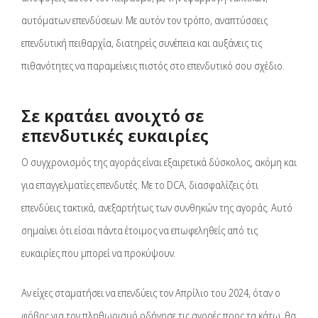
αυτόματων επενδύσεων. Με αυτόν τον τρόπο, αναπτύσσεις
επενδυτική πειθαρχία, διατηρείς συνέπεια και αυξάνεις τις
πιθανότητες να παραμείνεις πιστός στο επενδυτικό σου σχέδιο.
Σε κρατάει ανοιχτό σε
επενδυτικές ευκαιρίες
Ο συγχρονισμός της αγοράς είναι εξαιρετικά δύσκολος, ακόμη και
για επαγγελματίες επενδυτές. Με το DCA, διασφαλίζεις ότι
επενδύεις τακτικά, ανεξαρτήτως των συνθηκών της αγοράς. Αυτό
σημαίνει ότι είσαι πάντα έτοιμος να επωφεληθείς από τις
ευκαιρίες που μπορεί να προκύψουν.
Αν είχες σταματήσει να επενδύεις τον Απρίλιο του 2024, όταν ο
φόβος για τον πληθωρισμό οδήγησε τις αγορές προς τα κάτω, θα