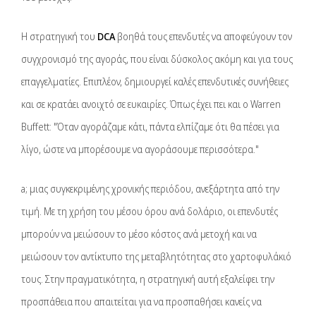
Η στρατηγική του
DCA
βοηθά τους επενδυτές να αποφεύγουν τον
συγχρονισμό της αγοράς, που είναι δύσκολος ακόμη και για τους
επαγγελματίες. Επιπλέον, δημιουργεί καλές επενδυτικές συνήθειες
και σε κρατάει ανοιχτό σε ευκαιρίες. Όπως έχει πει και ο Warren
Buffett: "Όταν αγοράζαμε κάτι, πάντα ελπίζαμε ότι θα πέσει για
λίγο, ώστε να μπορέσουμε να αγοράσουμε περισσότερα."
a; μιας συγκεκριμένης χρονικής περιόδου, ανεξάρτητα από την
τιμή. Με τη χρήση του μέσου όρου ανά δολάριο, οι επενδυτές
μπορούν να μειώσουν το μέσο κόστος ανά μετοχή και να
μειώσουν τον αντίκτυπο της μεταβλητότητας στο χαρτοφυλάκιό
τους. Στην πραγματικότητα, η στρατηγική αυτή εξαλείφει την
προσπάθεια που απαιτείται για να προσπαθήσει κανείς να