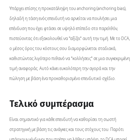
Υπάρχει επίσης η προκατάληψη του anchoring (anchoring bias),
δηλαδή η τάση ενός επενδυτή να αρνείται να πουλήσει μια
επένδυση που έχει φτάσει σε υψηλό επίπεδο στο παρελθόν,
πιστεύοντας ότι εξακολουθεί να "αξίζει" αυτή την τιμή. Με το DCA,
ο μέσος όρος του κόστους σου διαμορφώνεται σταδιακά,
καθιστώντας λιγότερο πιθανό να "κολλήσεις" σε μια συγκεκριμένη
τιμή αναφοράς. Αυτό κάνει ευκολότερη την αγορά και την
πώληση με βάση ένα προκαθορισμένο επενδυτικό σχέδιο.
Τελικό συμπέρασμα
Είναι σημαντικό για κάθε επενδυτή να καθορίσει τη σωστή
στρατηγική με βάση τις ανάγκες και τους στόχους του. Παρότι
υπάρχουν κίνδυνοι που πρέπει να λάβεις υπόψη, το DCA μπορεί