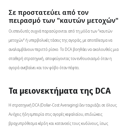
Σε προστατεύει από τον
πειρασμό των "καυτών μετοχών"
Οι επενδυτές συχνά παρασύρονται από τη μόδα των "καυτών
μετοχών" ή υπερβολικές τάσεις της αγοράς, με αποτέλεσμα να
αναλαμβάνουν περιττό ρίσκο. Το DCA βοηθάει να ακολουθείς μια
σταθερή στρατηγική, αποφεύγοντας τον ενθουσιασμό όταν η
αγορά ανεβαίνει και τον φόβο όταν πέφτει.
Τα μειονεκτήματα της DCA
Η στρατηγική DCA (Dollar-Cost Averaging) δεν ταιριάζει σε όλους.
Αν έχεις ήδη εμπειρία στις αγορές κεφαλαίου, επιδιώκεις
βραχυπρόθεσμα κέρδη και κατανοείς τους κινδύνους, ίσως