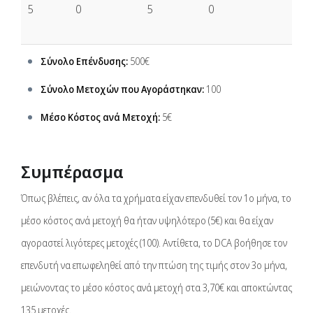
5
0
5
0
Σύνολο Επένδυσης:
500€
Σύνολο Μετοχών που Αγοράστηκαν:
100
Μέσο Κόστος ανά Μετοχή:
5€
Συμπέρασμα
Όπως βλέπεις, αν όλα τα χρήματα είχαν επενδυθεί τον 1ο μήνα, το
μέσο κόστος ανά μετοχή θα ήταν υψηλότερο (5€) και θα είχαν
αγοραστεί λιγότερες μετοχές (100). Αντίθετα, το DCA βοήθησε τον
επενδυτή να επωφεληθεί από την πτώση της τιμής στον 3ο μήνα,
μειώνοντας το μέσο κόστος ανά μετοχή στα 3,70€ και αποκτώντας
135 μετοχές.