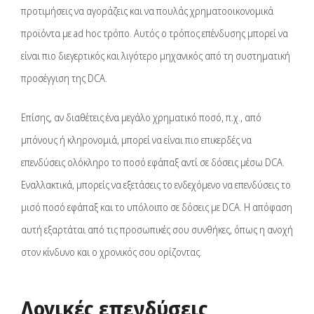
προτιμήσεις να αγοράζεις και να πουλάς χρηματοοικονομικά
προϊόντα με ad hoc τρόπο. Αυτός ο τρόπος επένδυσης μπορεί να
είναι πιο διεγερτικός και λιγότερο μηχανικός από τη συστηματική
προσέγγιση της DCA.
Επίσης, αν διαθέτεις ένα μεγάλο χρηματικό ποσό, π.χ., από
μπόνους ή κληρονομιά, μπορεί να είναι πιο επικερδές να
επενδύσεις ολόκληρο το ποσό εφάπαξ αντί σε δόσεις μέσω DCA.
Εναλλακτικά, μπορείς να εξετάσεις το ενδεχόμενο να επενδύσεις το
μισό ποσό εφάπαξ και το υπόλοιπο σε δόσεις με DCA. Η απόφαση
αυτή εξαρτάται από τις προσωπικές σου συνθήκες, όπως η ανοχή
στον κίνδυνο και ο χρονικός σου ορίζοντας.
Λογικές επενδύσεις