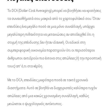
Το DCA (Dollar-Cost Averaging) μπορεί να βοηθήσει να κρατήσεις
τα συναισθήματά σου μακριά από το χαρτοφυλάκιό σου. Όταν
επενδύεις ένα μεγάλο ποσό σε μια μόνο συναλλαγή, υπάρχει
μεγαλύτερη πιθανότητα να μετανιώσεις αν αποδειχθεί ότι η
στιγμή της επένδυσης δεν ήταν ιδανική. Οι ειδικοί στη
συμπεριφορική οικονομία παρατηρούν ότι οι περισσότεροι
άνθρωποι αντιδρούν πιο έντονα στις απώλειες (ή την προοπτική
τους) απ' ό,τι στα κέρδη.
Με το DCA, επενδύεις μικρότερα ποσά σε τακτά χρονικά
διαστήματα. Αυτό σε βοηθά να διαχειριστείς καλύτερα τυχόν
απώλειες από μια κακώς χρονισμένη συναλλαγή, καθώς
μειώνεται ο ψυχολογικός αντίκτυπος.