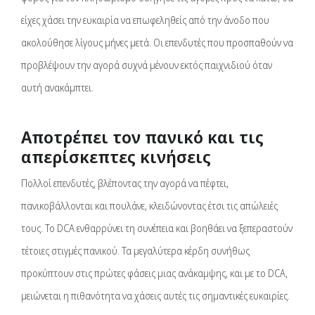
είχες χάσει την ευκαιρία να επωφεληθείς από την άνοδο που
ακολούθησε λίγους μήνες μετά. Οι επενδυτές που προσπαθούν να
προβλέψουν την αγορά συχνά μένουν εκτός παιχνιδιού όταν
αυτή ανακάμπτει.
Αποτρέπει τον πανικό και τις
απερίσκεπτες κινήσεις
Πολλοί επενδυτές, βλέποντας την αγορά να πέφτει,
πανικοβάλλονται και πουλάνε, κλειδώνοντας έτσι τις απώλειές
τους. Το DCA ενθαρρύνει τη συνέπεια και βοηθάει να ξεπεραστούν
τέτοιες στιγμές πανικού. Τα μεγαλύτερα κέρδη συνήθως
προκύπτουν στις πρώτες φάσεις μιας ανάκαμψης, και με το DCA,
μειώνεται η πιθανότητα να χάσεις αυτές τις σημαντικές ευκαιρίες.