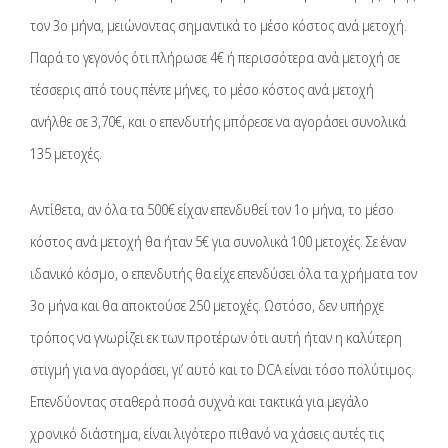
τον 3ο μήνα, μειώνοντας σημαντικά το μέσο κόστος ανά μετοχή.
Παρά το γεγονός ότι πλήρωσε 4€ ή περισσότερα ανά μετοχή σε
τέσσερις από τους πέντε μήνες, το μέσο κόστος ανά μετοχή
ανήλθε σε 3,70€, και ο επενδυτής μπόρεσε να αγοράσει συνολικά
135 μετοχές.
Αντίθετα, αν όλα τα 500€ είχαν επενδυθεί τον 1ο μήνα, το μέσο
κόστος ανά μετοχή θα ήταν 5€ για συνολικά 100 μετοχές. Σε έναν
ιδανικό κόσμο, ο επενδυτής θα είχε επενδύσει όλα τα χρήματα τον
3ο μήνα και θα αποκτούσε 250 μετοχές. Ωστόσο, δεν υπήρχε
τρόπος να γνωρίζει εκ των προτέρων ότι αυτή ήταν η καλύτερη
στιγμή για να αγοράσει, γι’ αυτό και το DCA είναι τόσο πολύτιμος.
Επενδύοντας σταθερά ποσά συχνά και τακτικά για μεγάλο
χρονικό διάστημα, είναι λιγότερο πιθανό να χάσεις αυτές τις