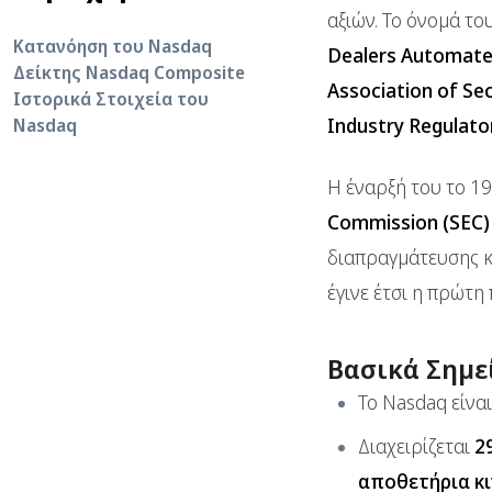
αξιών. Το όνομά το
Κατανόηση του Nasdaq
Dealers Automate
Δείκτης Nasdaq Composite
Association of Se
Ιστορικά Στοιχεία του
Industry Regulato
Nasdaq
Η έναρξή του το 1
Commission (SEC)
διαπραγμάτευσης κ
έγινε έτσι η πρώτ
Βασικά Σημε
Το Nasdaq είνα
Διαχειρίζεται
2
αποθετήρια κ