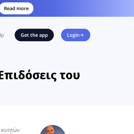
Read more
lp
Get the app
Login
 Επιδόσεις του
 κινητών