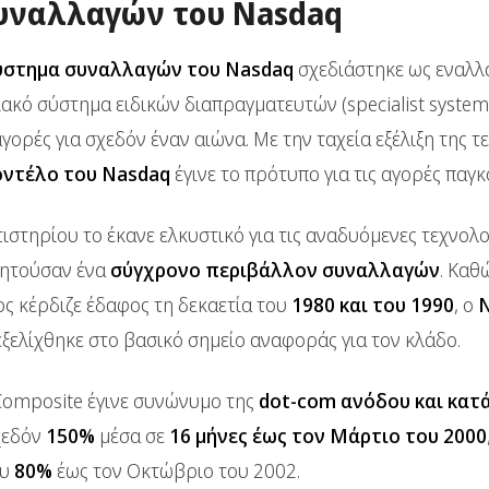
υναλλαγών του Nasdaq
ύστημα συναλλαγών του Nasdaq
σχεδιάστηκε ως εναλλ
κό σύστημα ειδικών διαπραγματευτών (specialist system)
γορές για σχεδόν έναν αιώνα. Με την ταχεία εξέλιξη της τ
οντέλο του Nasdaq
έγινε το πρότυπο για τις αγορές παγκ
στηρίου το έκανε ελκυστικό για τις αναδυόμενες τεχνολο
αζητούσαν ένα
σύγχρονο περιβάλλον συναλλαγών
. Καθ
ς κέρδιζε έδαφος τη δεκαετία του
1980 και του 1990
, ο
ξελίχθηκε στο βασικό σημείο αναφοράς για τον κλάδο.
Composite έγινε συνώνυμο της
dot-com ανόδου και κατ
χεδόν
150%
μέσα σε
16 μήνες έως τον Μάρτιο του 2000
ου
80%
έως τον Οκτώβριο του 2002.