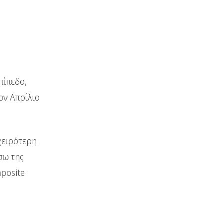
πίπεδο,
ον Απρίλιο
χειρότερη
σω της
posite