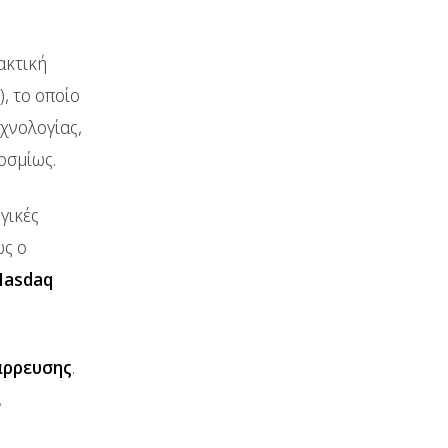
ακτική
, το οποίο
εχνολογίας,
οσμίως.
γικές
ώς ο
Nasdaq
άρρευσης
.
,