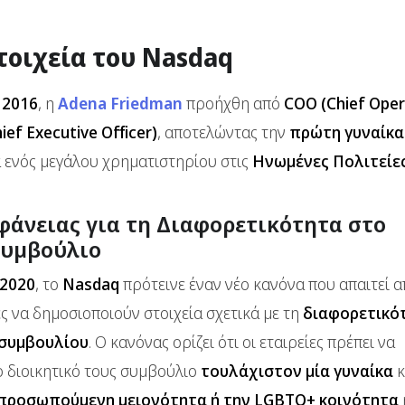
τοιχεία του Nasdaq
 2016
, η
Adena Friedman
προήχθη από
COO (Chief Oper
ief Executive Officer)
, αποτελώντας την
πρώτη γυναίκα
α ενός μεγάλου χρηματιστηρίου στις
Ηνωμένες Πολιτείε
φάνειας για τη Διαφορετικότητα στο
Συμβούλιο
 2020
, το
Nasdaq
πρότεινε έναν νέο κανόνα που απαιτεί α
ες να δημοσιοποιούν στοιχεία σχετικά με τη
διαφορετικό
 συμβουλίου
. Ο κανόνας ορίζει ότι οι εταιρείες πρέπει να
 διοικητικό τους συμβούλιο
τουλάχιστον μία γυναίκα
κ
προσωπούμενη μειονότητα ή την LGBTQ+ κοινότητα