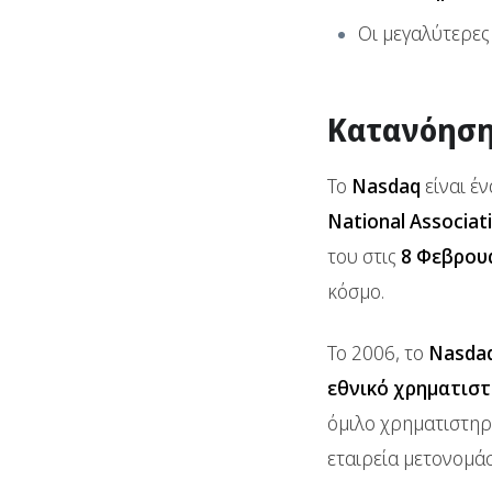
Οι μεγαλύτερες 
Κατανόηση
Το
Nasdaq
είναι έ
National Associat
του στις
8 Φεβρου
κόσμο.
Το 2006, το
Nasda
εθνικό χρηματιστ
όμιλο χρηματιστη
εταιρεία μετονομά