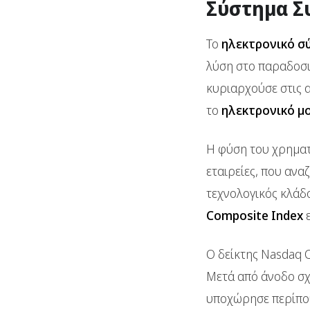
Σύστημα Σ
Το
ηλεκτρονικό σ
λύση στο παραδοσια
κυριαρχούσε στις α
το
ηλεκτρονικό μ
Η φύση του χρηματι
εταιρείες, που αν
τεχνολογικός κλάδο
Composite Index
ε
Ο δείκτης Nasdaq 
Μετά από άνοδο σ
υποχώρησε περίπ