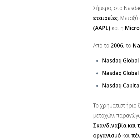
Σήμερα, στο Nasdaq
εταιρείες
. Μεταξύ
(AAPL)
και η
Micro
Από το
2006
, το
Na
Nasdaq Global
Nasdaq Global
Nasdaq Capita
Το χρηματιστήριο δ
μετοχών, παραγώγω
Σκανδιναβία και 
οργανισμό
και
πέν