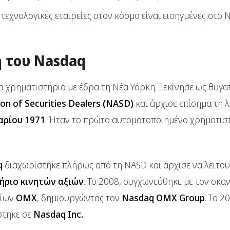
τεχνολογικές εταιρείες στον κόσμο είναι εισηγμένες στο 
 του Nasdaq
να χρηματιστήριο με έδρα τη Νέα Υόρκη. Ξεκίνησε ως θυγα
ion of Securities Dealers (NASD)
και άρχισε επίσημα τη λ
αρίου 1971
. Ήταν το πρώτο αυτοματοποιημένο χρηματισ
q
διαχωρίστηκε πλήρως από τη NASD και άρχισε να λειτου
ήριο κινητών αξιών
. Το 2008, συγχωνεύθηκε με τον σκα
ρίων
OMX
, δημιουργώντας τον
Nasdaq OMX Group
. Το 2
στηκε σε
Nasdaq Inc.