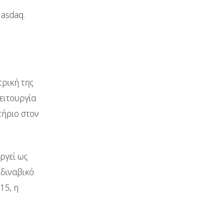
Nasdaq.
τρική της
ειτουργία
τήριο στον
ργεί ως
νδιναβικό
015, η