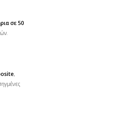
ρια σε 50
ών.
osite
,
σηγμένες