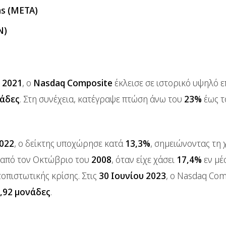
s (META)
N)
 2021
, ο
Nasdaq Composite
έκλεισε σε ιστορικό υψηλό ε
νάδες
. Στη συνέχεια, κατέγραψε πτώση άνω του
23%
έως τ
2022
, ο δείκτης υποχώρησε κατά
13,3%
, σημειώνοντας τη 
 από τον Οκτώβριο του
2008
, όταν είχε χάσει
17,4%
εν μέ
οπιστωτικής κρίσης. Στις
30 Ιουνίου 2023
, ο Nasdaq Com
,92 μονάδες
.