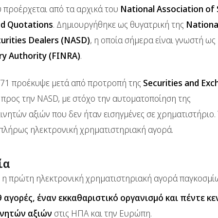
υ προέρχεται από τα αρχικά του
National Association of 
d Quotations
. Δημιουργήθηκε ως θυγατρική της
Nationa
curities Dealers (NASD)
, η οποία σήμερα είναι γνωστή ως
ry Authority (FINRA)
.
971 προέκυψε μετά από προτροπή της
Securities and Exc
προς την NASD, με στόχο την αυτοματοποίηση της
ινητών αξιών που δεν ήταν εισηγμένες σε χρηματιστήριο.
η πλήρως ηλεκτρονική χρηματιστηριακή αγορά.
ία
ι η πρώτη ηλεκτρονική χρηματιστηριακή αγορά παγκοσμίω
9 αγορές, έναν εκκαθαριστικό οργανισμό και πέντε κε
ινητών αξιών
στις ΗΠΑ και την Ευρώπη.