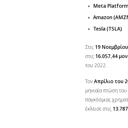
Meta Platform
Amazon (AMZ
Tesla (TSLA)
Στις
19 Νοεμβρίου
στις
16.057,44 μο
του 2022.
Τον
Απρίλιο του 
μηνιαία πτώση του
παγκόσμιας χρηματ
έκλεισε στις
13.787