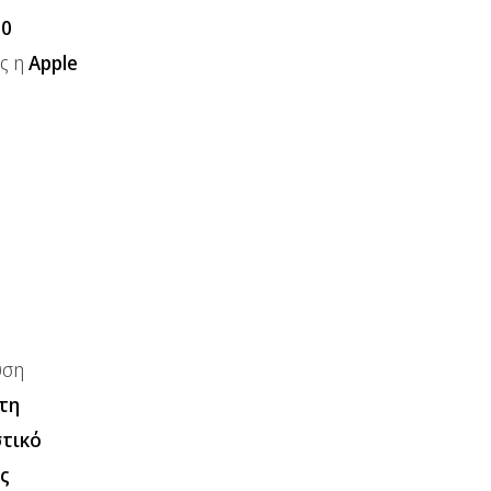
00
ως η
Apple
υση
τη
στικό
ς