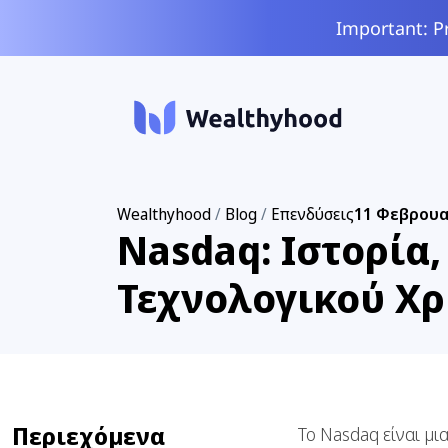
Important: P
Wealthyhood
/
Blog
/
Επενδύσεις
11 Φεβρουα
Nasdaq: Ιστορία,
Τεχνολογικού Χ
Περιεχόμενα
Το Nasdaq είναι μι