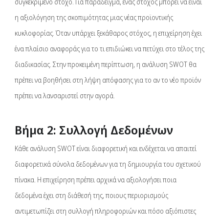
συγκεκριμένο στόχο. Για παράδειγμα, ένας στόχος μπορεί να είναι
η αξιολόγηση της σκοπιμότητας μιας νέας προϊοντικής
κυκλοφορίας. Όταν υπάρχει ξεκάθαρος στόχος, η επιχείρηση έχει
ένα πλαίσιο αναφοράς για το τι επιδιώκει να πετύχει στο τέλος της
διαδικασίας. Στην προκειμένη περίπτωση, η ανάλυση SWOT θα
πρέπει να βοηθήσει στη λήψη απόφασης για το αν το νέο προϊόν
πρέπει να λανσαριστεί στην αγορά.
Βήμα 2: Συλλογή Δεδομένων
Κάθε ανάλυση SWOT είναι διαφορετική και ενδέχεται να απαιτεί
διαφορετικά σύνολα δεδομένων για τη δημιουργία του σχετικού
πίνακα. Η επιχείρηση πρέπει αρχικά να αξιολογήσει ποια
δεδομένα έχει στη διάθεσή της, ποιους περιορισμούς
αντιμετωπίζει στη συλλογή πληροφοριών και πόσο αξιόπιστες