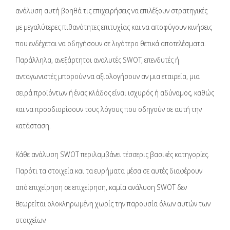
ανάλυση αυτή βοηθά τις επιχειρήσεις να επιλέξουν στρατηγικές
με μεγαλύτερες πιθανότητες επιτυχίας και να αποφύγουν κινήσεις
που ενδέχεται να οδηγήσουν σε λιγότερο θετικά αποτελέσματα.
Παράλληλα, ανεξάρτητοι αναλυτές SWOT, επενδυτές ή
ανταγωνιστές μπορούν να αξιολογήσουν αν μια εταιρεία, μια
σειρά προϊόντων ή ένας κλάδος είναι ισχυρός ή αδύναμος, καθώς
και να προσδιορίσουν τους λόγους που οδηγούν σε αυτή την
κατάσταση.
Κάθε ανάλυση SWOT περιλαμβάνει τέσσερις βασικές κατηγορίες.
Παρότι τα στοιχεία και τα ευρήματα μέσα σε αυτές διαφέρουν
από επιχείρηση σε επιχείρηση, καμία ανάλυση SWOT δεν
θεωρείται ολοκληρωμένη χωρίς την παρουσία όλων αυτών των
στοιχείων.