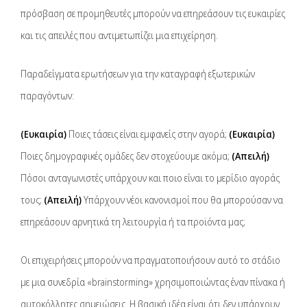
πρόσβαση σε προμηθευτές μπορούν να επηρεάσουν τις ευκαιρίες
και τις απειλές που αντιμετωπίζει μια επιχείρηση.
Παραδείγματα ερωτήσεων για την καταγραφή εξωτερικών
παραγόντων:
(Ευκαιρία)
Ποιες τάσεις είναι εμφανείς στην αγορά;
(Ευκαιρία)
Ποιες δημογραφικές ομάδες δεν στοχεύουμε ακόμα;
(Απειλή)
Πόσοι ανταγωνιστές υπάρχουν και ποιο είναι το μερίδιο αγοράς
τους;
(Απειλή)
Υπάρχουν νέοι κανονισμοί που θα μπορούσαν να
επηρεάσουν αρνητικά τη λειτουργία ή τα προϊόντα μας;
Οι επιχειρήσεις μπορούν να πραγματοποιήσουν αυτό το στάδιο
με μια συνεδρία «brainstorming» χρησιμοποιώντας έναν πίνακα ή
αυτοκόλλητες σημειώσεις. Η βασική ιδέα είναι ότι δεν υπάρχουν