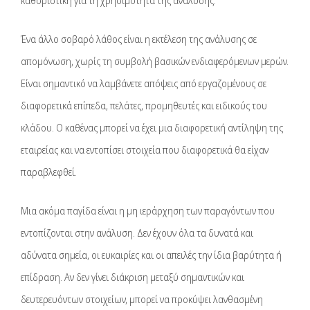
καθοριστική για τη χρησιμότητα της ανάλυσης.
Ένα άλλο σοβαρό λάθος είναι η εκτέλεση της ανάλυσης σε
απομόνωση, χωρίς τη συμβολή βασικών ενδιαφερόμενων μερών.
Είναι σημαντικό να λαμβάνετε απόψεις από εργαζομένους σε
διαφορετικά επίπεδα, πελάτες, προμηθευτές και ειδικούς του
κλάδου. Ο καθένας μπορεί να έχει μια διαφορετική αντίληψη της
εταιρείας και να εντοπίσει στοιχεία που διαφορετικά θα είχαν
παραβλεφθεί.
Μια ακόμα παγίδα είναι η μη ιεράρχηση των παραγόντων που
εντοπίζονται στην ανάλυση. Δεν έχουν όλα τα δυνατά και
αδύνατα σημεία, οι ευκαιρίες και οι απειλές την ίδια βαρύτητα ή
επίδραση. Αν δεν γίνει διάκριση μεταξύ σημαντικών και
δευτερευόντων στοιχείων, μπορεί να προκύψει λανθασμένη