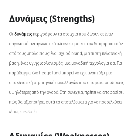
Δυνάμεις (Strengths)
Οι
δυνάμεις
περιγράφουν τα στοιχεία που δίνουν σε έναν
οργανισμό ανταγωνιστικό πλεονέκτημα και τον διαφοροποιούν
από τους υπόλοιπους: ένα ισχυρό brand, μια πιστή πελατειακή
βάση, ένας υγιής ισολογισμός, μια μοναδική τεχνολογία κ.ά. Για
παράδειγμα, ένα hedge fund μπορεί να έχει αναπτύξει μια
αποκλειστική στρατηγική συναλλαγών που αποφέρει αποδόσεις
υψηλότερες από την αγορά. Στη συνέχεια, πρέπει να αποφασίσει
πώς θα αξιοποιήσει αυτά τα αποτελέσματα για να προσελκύσει
νέους επενδυτές.
Αδυναμίες (Weaknesses)