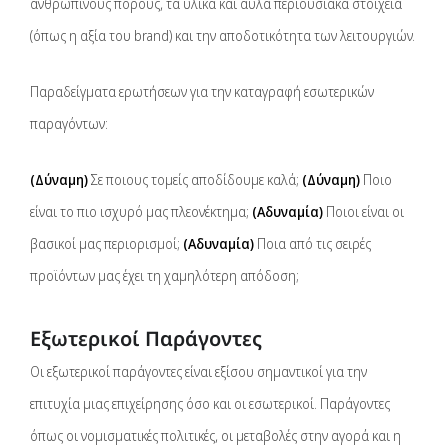
ανθρώπινους πόρους, τα υλικά και άυλα περιουσιακά στοιχεία
(όπως η αξία του brand) και την αποδοτικότητα των λειτουργιών.
Παραδείγματα ερωτήσεων για την καταγραφή εσωτερικών
παραγόντων:
(Δύναμη)
Σε ποιους τομείς αποδίδουμε καλά;
(Δύναμη)
Ποιο
είναι το πιο ισχυρό μας πλεονέκτημα;
(Αδυναμία)
Ποιοι είναι οι
βασικοί μας περιορισμοί;
(Αδυναμία)
Ποια από τις σειρές
προϊόντων μας έχει τη χαμηλότερη απόδοση;
Εξωτερικοί Παράγοντες
Οι εξωτερικοί παράγοντες είναι εξίσου σημαντικοί για την
επιτυχία μιας επιχείρησης όσο και οι εσωτερικοί. Παράγοντες
όπως οι νομισματικές πολιτικές, οι μεταβολές στην αγορά και η