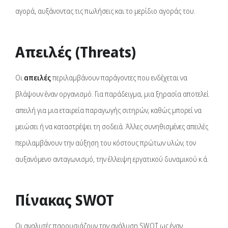
αγορά, αυξάνοντας τις πωλήσεις και το μερίδιο αγοράς του.
Απειλές (Threats)
Οι
απειλές
περιλαμβάνουν παράγοντες που ενδέχεται να
βλάψουν έναν οργανισμό. Για παράδειγμα, μια ξηρασία αποτελεί
απειλή για μια εταιρεία παραγωγής σιτηρών, καθώς μπορεί να
μειώσει ή να καταστρέψει τη σοδειά. Άλλες συνηθισμένες απειλές
περιλαμβάνουν την αύξηση του κόστους πρώτων υλών, τον
αυξανόμενο ανταγωνισμό, την έλλειψη εργατικού δυναμικού κ.ά.
Πίνακας SWOT
Οι αναλυτές παρουσιάζουν την ανάλυση SWOT ως έναν