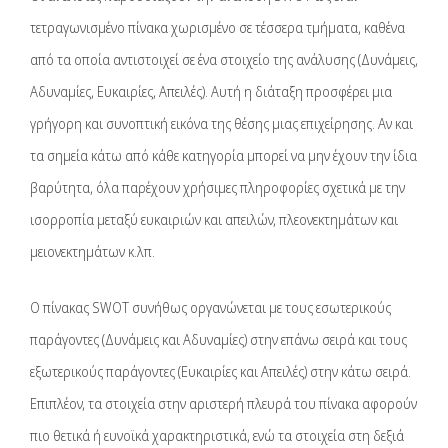
τετραγωνισμένο πίνακα χωρισμένο σε τέσσερα τμήματα, καθένα
από τα οποία αντιστοιχεί σε ένα στοιχείο της ανάλυσης (Δυνάμεις,
Αδυναμίες, Ευκαιρίες, Απειλές). Αυτή η διάταξη προσφέρει μια
γρήγορη και συνοπτική εικόνα της θέσης μιας επιχείρησης. Αν και
τα σημεία κάτω από κάθε κατηγορία μπορεί να μην έχουν την ίδια
βαρύτητα, όλα παρέχουν χρήσιμες πληροφορίες σχετικά με την
ισορροπία μεταξύ ευκαιριών και απειλών, πλεονεκτημάτων και
μειονεκτημάτων κ.λπ.
Ο πίνακας SWOT συνήθως οργανώνεται με τους εσωτερικούς
παράγοντες (Δυνάμεις και Αδυναμίες) στην επάνω σειρά και τους
εξωτερικούς παράγοντες (Ευκαιρίες και Απειλές) στην κάτω σειρά.
Επιπλέον, τα στοιχεία στην αριστερή πλευρά του πίνακα αφορούν
πιο θετικά ή ευνοϊκά χαρακτηριστικά, ενώ τα στοιχεία στη δεξιά