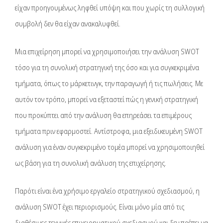
είχαν προηγουμένως ληφθεί υπόψη και που χωρίς τη συλλογική
συμβολή δεν θα είχαν ανακαλυφθεί.
Μια επιχείρηση μπορεί να χρησιμοποιήσει την ανάλυση SWOT
τόσο για τη συνολική στρατηγική της όσο και για συγκεκριμένα
τμήματα, όπως το μάρκετινγκ, την παραγωγή ή τις πωλήσεις. Με
αυτόν τον τρόπο, μπορεί να εξεταστεί πώς η γενική στρατηγική
που προκύπτει από την ανάλυση θα επηρεάσει τα επιμέρους
τμήματα πριν εφαρμοστεί. Αντίστροφα, μια εξειδικευμένη SWOT
ανάλυση για έναν συγκεκριμένο τομέα μπορεί να χρησιμοποιηθεί
ως βάση για τη συνολική ανάλυση της επιχείρησης.
Παρότι είναι ένα χρήσιμο εργαλείο στρατηγικού σχεδιασμού, η
ανάλυση SWOT έχει περιορισμούς. Είναι μόνο μία από τις
διαθέσιμες τεχνικές επιχειρηματικού σχεδιασμού και δεν πρέπει να