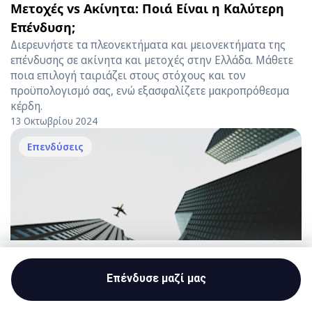
Mετοχές vs Aκίνητα: Ποιά Είναι η Καλύτερη
Επένδυση;
Διερευνήστε τα πλεονεκτήματα και μειονεκτήματα της
επένδυσης σε ακίνητα και μετοχές στην Ελλάδα. Μάθετε
ποια επιλογή ταιριάζει στους στόχους και τον
προϋπολογισμό σας, ενώ εξασφαλίζετε μακροπρόθεσμα
κέρδη.
13 Οκτωβρίου 2024
Επενδύσεις
Start investing
Επένδυσε μαζί μας
Value Investing: Τι Είναι και Πώς Δουλεύει
Capital at risk.
Ανακαλύψτε τις βασικές αρχές του value investing, τις