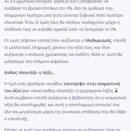
Αν η Ευρωπαϊκή Κεντρική Τράπεζα (ΕΚΤ) αποφασίσει να
ανεβάσει το βασικό επιτόκιο στο 3%, όλα τα ομόλογα που
πληρώνουν λιγότερο από αυτό γίνονται ξαφνικά πολύ λιγότερο
ελκυστικά. Έτσι, οι τιμές τους θα πέσουν, τουλάχιστον μέχρι η
απόδοσή τους να αυξηθεί αρκετά ώστε να ξεπεράσει το 3%.
Οι τιμές πέφτουν επίσης όταν αυξάνεται ο
πληθωρισμός
, επειδή
οι μελλοντικές πληρωμές χάνουν την αξία τους, και όταν
αυξάνεται ο κίνδυνος χρεοκοπίας του εκδότη. Αλλά γι' αυτό θα
μιλήσουμε στο επόμενο κεφάλαιο.
Καθώς πλησιάζει η λήξη…
Η τιμή ενός ομολόγου συνήθως
επιστρέφει στην ονομαστική
του αξία
(par value) καθώς πλησιάζει η ημερομηνία λήξης ⌛.
Αυτό συμβαίνει επειδή αυξάνεται η βεβαιότητα ότι η ονομαστική
αξία θα αποπληρωθεί, και αυτή η αποπληρωμή αποτελεί ένα
όλο και μεγαλύτερο μέρος της συνολικής απόδοσης που θα λάβει
ο επενδυτής.
Επίσης, οι τιμές των ομολόγων τείνουν να αυξάνονται όταν το