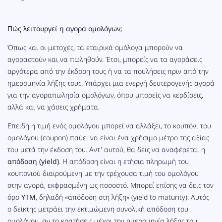
Πώς λειτουργεί η αγορά ομολόγων;
Όπως και οι μετοχές, τα εταιρικά ομόλογα μπορούν να
αγοραστούν και να πωληθούν. Έτσι, μπορείς να τα αγοράσεις
αργότερα από την έκδοση τους ή να τα πουλήσεις πριν από την
ημερομηνία λήξης τους. Υπάρχει μια ενεργή δευτερογενής αγορά
για την αγοραπωλησία ομολόγων, όπου μπορείς να κερδίσεις,
αλλά και να χάσεις χρήματα.
Επειδή η τιμή ενός ομολόγου μπορεί να αλλάξει, το κουπόνι του
ομολόγου (coupon) παύει να είναι ένα χρήσιμο μέτρο της αξίας
του μετά την έκδοση του. Αντ' αυτού, θα δεις να αναφέρεται η
απόδοση (yield)
. Η απόδοση είναι η ετήσια πληρωμή του
κουπονιού διαιρούμενη με την τρέχουσα τιμή του ομολόγου
στην αγορά, εκφρασμένη ως ποσοστό. Μπορεί επίσης να δεις τον
όρο
YTM
, δηλαδή «απόδοση στη λήξη» (yield to maturity). Αυτός
ο δείκτης μετράει την εκτιμώμενη συνολική απόδοση του
ομολόγου, αν το κρατήσεις μέχρι την ημερομηνία λήξης του.