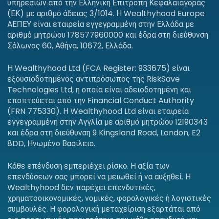
υπηρεσιών από την Ελληνική Επιτροπή Κεφαλαιαγοράς
(ΕΚ) με αριθμό άδειας 3/1014. Η Wealthyhood Europe
ΑΕΠΕΥ είναι εταιρεία εγγεγραμμένη στην Ελλάδα με
αριθμό μητρώου 178577960000 και έδρα στη διεύθυνση
Σόλωνος 60, Αθήνα, 10672, Ελλάδα.
Η Wealthyhood Ltd (FCA Register: 933675) είναι
εξουσιοδοτημένος αντιπρόσωπος της RiskSave
Technologies Ltd, η οποία είναι αδειοδοτημένη και
εποπτεύεται από την Financial Conduct Authority
(FRN 775330). Η Wealthyhood Ltd είναι εταιρεία
εγγεγραμμένη στην Αγγλία με αριθμό μητρώου 12190343
και έδρα στη διεύθυνση 9 Kingsland Road, London, E2
8DD, Ηνωμένο Βασίλειο.
Κάθε επένδυση εμπεριέχει ρίσκο. Η αξία των
επενδύσεων σας μπορεί να μειωθεί ή να αυξηθεί. Η
Wealthyhood δεν παρέχει επενδυτικές,
χρηματοοικονομικές, νομικές, φορολογικές ή λογιστικές
συμβουλές. Η φορολογική μεταχείριση εξαρτάται από