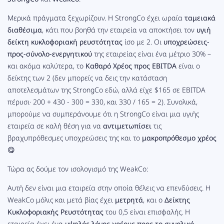
Μερικά πράγματα ξεχωρίζουν. Η StrongCo έχει ωραία
ταμειακά
διαθέσιμα
, κάτι που βοηθά την εταιρεία να αποκτήσει τον
υγιή
δείκτη κυκλοφοριακή ρευστότητας
ίσο με 2. Οι
υποχρεώσεις-
προς-σύνολο-ενεργητικού
της εταιρείας είναι ένα μέτριο 30% –
και ακόμα καλύτερα, το
Καθαρό Χρέος προς EBITDA
είναι ο
δείκτης των 2 (δεν μπορείς να δεις την κατάσταση
αποτελεσμάτων της StrongCo εδώ, αλλά είχε $165 σε EBITDA
πέρυσι· 200 + 430 - 300 = 330, και 330 / 165 = 2). Συνολικά,
μπορούμε να συμπεράνουμε ότι η StrongCo είναι μια υγιής
εταιρεία σε καλή θέση για να
αντιμετωπίσει
τις
βραχυπρόθεσμες υποχρεώσεις της και το
μακροπρόθεσμο χρέος
😋
Τώρα ας δούμε τον ισολογισμό της WeakCo:
Αυτή δεν είναι μια εταιρεία στην οποία θέλεις να επενδύσεις. Η
WeakCo μόλις και μετά βίας έχει
μετρητά
, και ο
Δείκτης
Κυκλοφοριακής Ρευστότητας
του 0,5 είναι επισφαλής. Η
εταιρεία έχει ένα
υψηλός λόγος χρέους προς το συνολικό