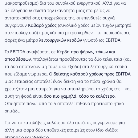
μακροπρόθεσμο) δια του συνολικού ενεργητικού. Αλλά για να
αξιολογήσουν σωστά την ικανότητα μιας εταιρείας να
ανταποκριθεί στις υποχρεώσεις της, οι επενδυτές συχνά
συγκρίνουν
Καθαρό χρέος
(συνολικό χρέος μείον τυχόν μετρητά
στον ισολογισμό) προς κάποιο μέτρο κερδών – τις περισσότερες
φορές ένα μέτρο
λειτουργικών κερδών
γνωστό ως
EBITDA
.
Το
EBITDA
αναφέρεται σε
Κέρδη προ φόρων, τόκων και
αποσβέσεων
. Υπολογίζεται προσθέτοντας τα δύο τελευταία (και
τα δύο αποτελούν μη ταμειακά έξοδα) στα λειτουργικά έσοδα
που είδαμε νωρίτερα. Ο
δείκτης καθαρού χρέους προς EBITDA
μιας εταιρείας αποτελεί έναν δείκτη για το πόσα χρόνια θα
χρειαζόταν μια εταιρεία για να αποπληρώσει το χρέος της – και
αυτή τη φορά είναι
όσο πιο χαμηλά, τόσο το καλύτερο
.
Οτιδήποτε πάνω από το 5 αποτελεί πιθανό προειδοποιητικό
σημάδι.
Για να το καταλάβεις καλύτερα όλο αυτό, ας συγκρίνουμε για
άλλη μια φορά δύο υποθετικές εταιρείες στον ίδιο κλάδο:
StrongCo
και
WeakCo
.