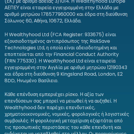
(ΕΚ) με αριθμό άδειας 3/1014. Η Wealthyhood Europe
ΑΕΠΕΥ είναι εταιρεία εγγεγραμμένη στην Ελλάδα με
αριθμό μητρώου 178577960000 και έδρα στη διεύθυνση
Σόλωνος 60, Αθήνα, 10672, Ελλάδα.
Η Wealthyhood Ltd (FCA Register: 933675) είναι
εξουσιοδοτημένος αντιπρόσωπος της RiskSave
Technologies Ltd, η οποία είναι αδειοδοτημένη και
εποπτεύεται από την Financial Conduct Authority
(FRN 775330). Η Wealthyhood Ltd είναι εταιρεία
εγγεγραμμένη στην Αγγλία με αριθμό μητρώου 12190343
και έδρα στη διεύθυνση 9 Kingsland Road, London, E2
8DD, Ηνωμένο Βασίλειο.
Κάθε επένδυση εμπεριέχει ρίσκο. Η αξία των
επενδύσεων σας μπορεί να μειωθεί ή να αυξηθεί. Η
Wealthyhood δεν παρέχει επενδυτικές,
χρηματοοικονομικές, νομικές, φορολογικές ή λογιστικές
συμβουλές. Η φορολογική μεταχείριση εξαρτάται από
τις προσωπικές περιστάσεις του κάθε επενδυτή και
ενδέχεται να μεταβληθεί στο μέλλον. Οι προηγούμενες