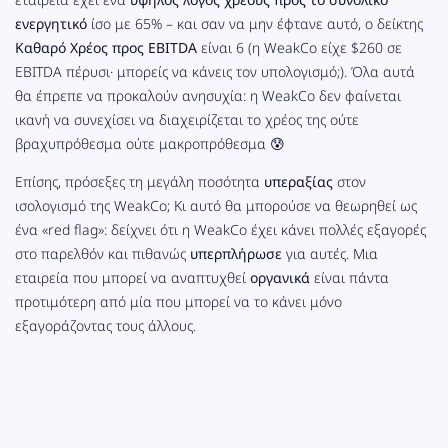
ενεργητικό
ίσο με 65% – και σαν να μην έφτανε αυτό, ο δείκτης
Καθαρό Χρέος προς EBITDA
είναι 6 (η WeakCo είχε $260 σε
EBITDA πέρυσι· μπορείς να κάνεις τον υπολογισμό;). Όλα αυτά
θα έπρεπε να προκαλούν ανησυχία: η WeakCo δεν φαίνεται
ικανή να συνεχίσει να διαχειρίζεται το χρέος της ούτε
βραχυπρόθεσμα ούτε μακροπρόθεσμα 😰
Επίσης, πρόσεξες τη μεγάλη ποσότητα
υπεραξίας
στον
ισολογισμό της WeakCo; Κι αυτό θα μπορούσε να θεωρηθεί ως
ένα «red flag»: δείχνει ότι η WeakCo έχει κάνει πολλές εξαγορές
στο παρελθόν και πιθανώς
υπερπλήρωσε
για αυτές. Μια
εταιρεία που μπορεί να αναπτυχθεί
οργανικά
είναι πάντα
προτιμότερη από μία που μπορεί να το κάνει μόνο
εξαγοράζοντας τους άλλους.