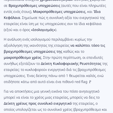
σε
Βραχυπρόθεσμες υποχρεώσεις
(αυτές που είναι πληρωτέες
εντός ενός έτους),
Μακροπρόθεσμες υποχρεώσεις
, και
Ίδια
Κεφάλαια
. Σημείωσε πώς η συνολική αξία του ενεργητικού της
εταιρείας είναι ίση με τις υποχρεώσεις συν τα ίδια κεφάλαια
(εξού και ο όρος
«Ισολογισμός»
).
Η ανάλυση ενός ισολογισμού περιλαμβάνει κυρίως την
αξιολόγηση της ικανότητας της εταιρείας
να καλύπτει τόσο τις
βραχυπρόθεσμες υποχρεώσεις της
καθώς και το
μακροπρόθεσμο χρέος
. Στην πρώτη περίπτωση, οι επενδυτές
συνήθως εξετάζουν το
Δείκτη Κυκλοφοριακής Ρευστότητας
της
εταιρείας: το κυκλοφορούν ενεργητικό διά τις βραχυπρόθεσμες
υποχρεώσεις. Ένας δείκτης πάνω από 1 θεωρείται καλός, ενώ
οτιδήποτε κάτω από αυτό είναι ένα πιθανό red flag 🚩
Για να αποκτήσεις μια γενική εικόνα του πόσο ανησυχητικό
μπορεί να είναι το χρέος μιας εταιρείας, μπορείς να δεις το
Δείκτη χρέους προς συνολικό ενεργητικό
της εταιρείας, ο
οποίος υπολογίζεται ως το συνολικό χρέος (βραχυπρόθεσμο και