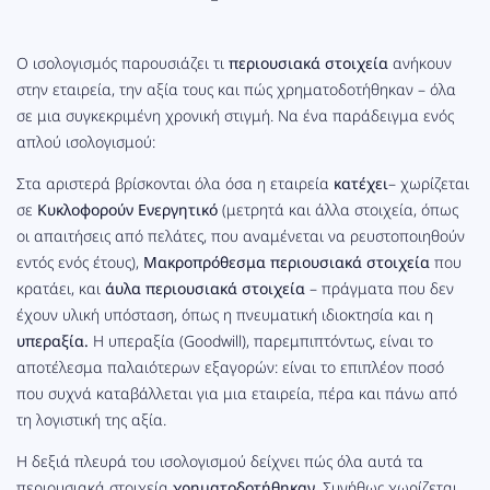
Ο ισολογισμός παρουσιάζει τι
περιουσιακά στοιχεία
ανήκουν
στην εταιρεία, την αξία τους και πώς χρηματοδοτήθηκαν – όλα
σε μια συγκεκριμένη χρονική στιγμή. Να ένα παράδειγμα ενός
απλού ισολογισμού:
Στα αριστερά βρίσκονται όλα όσα η εταιρεία
κατέχει
– χωρίζεται
σε
Κυκλοφορούν Ενεργητικό
(μετρητά και άλλα στοιχεία, όπως
οι απαιτήσεις από πελάτες, που αναμένεται να ρευστοποιηθούν
εντός ενός έτους),
Μακροπρόθεσμα περιουσιακά στοιχεία
που
κρατάει, και
άυλα περιουσιακά στοιχεία
– πράγματα που δεν
έχουν υλική υπόσταση, όπως η πνευματική ιδιοκτησία και η
υπεραξία.
Η υπεραξία (Goodwill), παρεμπιπτόντως, είναι το
αποτέλεσμα παλαιότερων εξαγορών: είναι το επιπλέον ποσό
που συχνά καταβάλλεται για μια εταιρεία, πέρα και πάνω από
τη λογιστική της αξία.
Η δεξιά πλευρά του ισολογισμού δείχνει πώς όλα αυτά τα
περιουσιακά στοιχεία
χρηματοδοτήθηκαν
. Συνήθως χωρίζεται