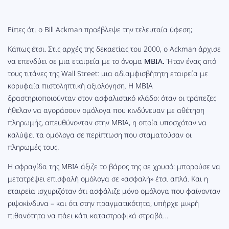
Είπες ότι ο Bill Ackman προέβλεψε την τελευταία ύφεση;
Κάπως έτσι. Στις αρχές της δεκαετίας του 2000, ο Ackman άρχισε
να επενδύει σε μια εταιρεία με το όνομα
MBIA.
Ήταν ένας από
τους τιτάνες της Wall Street: μια αδιαμφισβήτητη εταιρεία με
κορυφαία πιστοληπτική αξιολόγηση. Η MBIA
δραστηριοποιούνταν στον ασφαλιστικό κλάδο: όταν οι τράπεζες
ήθελαν να αγοράσουν ομόλογα που κινδύνευαν με αθέτηση
πληρωμής, απευθύνονταν στην MBIA, η οποία υποσχόταν να
καλύψει τα ομόλογα σε περίπτωση που σταματούσαν οι
πληρωμές τους.
Η σφραγίδα της MBIA άξιζε το βάρος της σε χρυσό: μπορούσε να
μετατρέψει επισφαλή ομόλογα σε «ασφαλή» έτσι απλά. Και η
εταιρεία ισχυριζόταν ότι ασφάλιζε μόνο ομόλογα που φαίνονταν
ριψοκίνδυνα – και ότι στην πραγματικότητα, υπήρχε μικρή
πιθανότητα να πάει κάτι καταστροφικά στραβά…