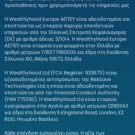
προϋποθέσεις πριν χρησιμοποιήσετε τις υπηρεσίες μας.
Η Wealthyhood Europe ΑΕΠΕΥ είναι αδειοδοτημένη και
εποπτεύεται ως εταιρεία παροχής επενδυτικών
υπηρεσιών από την Ελληνική Επιτροπή Κεφαλαιαγοράς
(ΕΚ) με αριθμό άδειας 3/1014. Η Wealthyhood Europe
ΑΕΠΕΥ είναι εταιρεία εγγεγραμμένη στην Ελλάδα με
αριθμό μητρώου 178577960000 και έδρα στη διεύθυνση
Σόλωνος 60, Αθήνα, 10672, Ελλάδα.
Η Wealthyhood Ltd (FCA Register: 933675) είναι
εξουσιοδοτημένος αντιπρόσωπος της RiskSave
Technologies Ltd, η οποία είναι αδειοδοτημένη και
εποπτεύεται από την Financial Conduct Authority
(FRN 775330). Η Wealthyhood Ltd είναι εταιρεία
εγγεγραμμένη στην Αγγλία με αριθμό μητρώου 12190343
και έδρα στη διεύθυνση 9 Kingsland Road, London, E2
8DD, Ηνωμένο Βασίλειο.
Κάθε επένδυση εμπεριέχει ρίσκο. Η αξία των