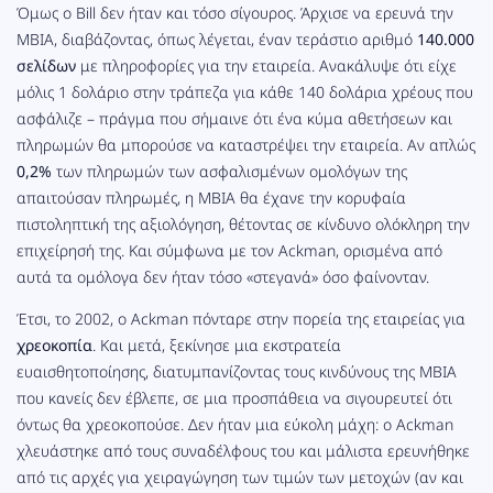
Όμως ο Bill δεν ήταν και τόσο σίγουρος. Άρχισε να ερευνά την
MBIA, διαβάζοντας, όπως λέγεται, έναν τεράστιο αριθμό
140.000
σελίδων
με πληροφορίες για την εταιρεία. Ανακάλυψε ότι είχε
μόλις 1 δολάριο στην τράπεζα για κάθε 140 δολάρια χρέους που
ασφάλιζε – πράγμα που σήμαινε ότι ένα κύμα αθετήσεων και
πληρωμών θα μπορούσε να καταστρέψει την εταιρεία. Αν απλώς
0,2%
των πληρωμών των ασφαλισμένων ομολόγων της
απαιτούσαν πληρωμές, η MBIA θα έχανε την κορυφαία
πιστοληπτική της αξιολόγηση, θέτοντας σε κίνδυνο ολόκληρη την
επιχείρησή της. Και σύμφωνα με τον Ackman, ορισμένα από
αυτά τα ομόλογα δεν ήταν τόσο «στεγανά» όσο φαίνονταν.
Έτσι, το 2002, ο Ackman πόνταρε στην πορεία της εταιρείας για
χρεοκοπία
. Και μετά, ξεκίνησε μια εκστρατεία
ευαισθητοποίησης, διατυμπανίζοντας τους κινδύνους της MBIA
που κανείς δεν έβλεπε, σε μια προσπάθεια να σιγουρευτεί ότι
όντως θα χρεοκοπούσε. Δεν ήταν μια εύκολη μάχη: ο Ackman
χλευάστηκε από τους συναδέλφους του και μάλιστα ερευνήθηκε
από τις αρχές για χειραγώγηση των τιμών των μετοχών (αν και