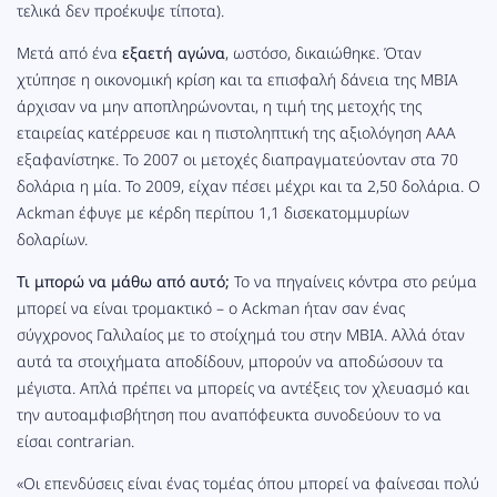
τελικά δεν προέκυψε τίποτα).
Μετά από ένα
εξαετή αγώνα
, ωστόσο, δικαιώθηκε. Όταν
χτύπησε η οικονομική κρίση και τα επισφαλή δάνεια της MBIA
άρχισαν να μην αποπληρώνονται, η τιμή της μετοχής της
εταιρείας κατέρρευσε και η πιστοληπτική της αξιολόγηση ΑΑΑ
εξαφανίστηκε. Το 2007 οι μετοχές διαπραγματεύονταν στα 70
δολάρια η μία. Το 2009, είχαν πέσει μέχρι και τα 2,50 δολάρια. Ο
Ackman έφυγε με κέρδη περίπου 1,1 δισεκατομμυρίων
δολαρίων.
Τι μπορώ να μάθω από αυτό;
Το να πηγαίνεις κόντρα στο ρεύμα
μπορεί να είναι τρομακτικό – ο Ackman ήταν σαν ένας
σύγχρονος Γαλιλαίος με το στοίχημά του στην MBIA. Αλλά όταν
αυτά τα στοιχήματα αποδίδουν, μπορούν να αποδώσουν τα
μέγιστα. Απλά πρέπει να μπορείς να αντέξεις τον χλευασμό και
την αυτοαμφισβήτηση που αναπόφευκτα συνοδεύουν το να
είσαι contrarian.
«Οι επενδύσεις είναι ένας τομέας όπου μπορεί να φαίνεσαι πολύ