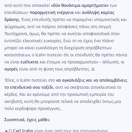
από αυτό που αποκαλεί
«δύο θανάσιμα αμαρτήματα»
των
επενδύσεων:
παρορμητική ενέργεια
και
ανάληψη καμίας
δράσης
. Ένας επενδυτής πρέπει να παραμένει υπομονετικός και
ψύχραιμος, αντί να παίρνει αποφάσεις πάνω στη στιγμή.
Ταυτόχρονα, όμως, θα πρέπει να κινείται αποφασιστικά όταν
εντοπίζει ελκυστικές ευκαιρίες. Ενώ το να έχεις ένα πλάνο
μπορεί να κάνει ευκολότερη τη διαχείριση απρόβλεπτων
καταστάσεων, ο Icahn πιστεύει ότι οι επενδυτές θα πρέπει πάντα
να είναι
ευέλικτοι
και έτοιμοι να προσαρμοστούν – άλλωστε, οι
αγορές
είναι από τη φύση τους απρόβλεπτες. ⚠️
Τέλος, ο Icahn πιστεύει στο
να αγκαλιάζεις και να απολαμβάνεις
το επενδυτικό σου ταξίδι
, αντί να σκέφτεσαι αποκλειστικά το
κέρδος. Και αν κρίνουμε από την προσωπική εμπειρία του
ακτιβιστή, αυτή θα μπορούσε τελικά να αποδειχθεί όντως μια
πολύ κερδοφόρα προσέγγιση…
Συνοπτικά, έχεις μάθει:
🔹Ο
Carl Icahn
είναι ένας από τους πιο επιτυχημένους