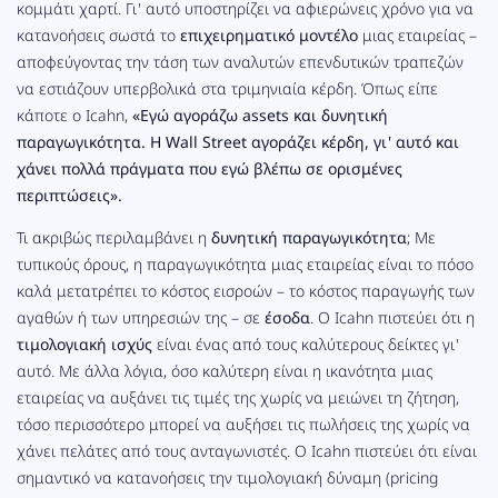
κομμάτι χαρτί. Γι' αυτό υποστηρίζει να αφιερώνεις χρόνο για να
κατανοήσεις σωστά το
επιχειρηματικό μοντέλο
μιας εταιρείας –
αποφεύγοντας την τάση των αναλυτών επενδυτικών τραπεζών
να εστιάζουν υπερβολικά στα τριμηνιαία κέρδη. Όπως είπε
κάποτε ο Icahn,
«Εγώ αγοράζω assets και δυνητική
παραγωγικότητα. Η Wall Street αγοράζει κέρδη, γι' αυτό και
χάνει πολλά πράγματα που εγώ βλέπω σε ορισμένες
περιπτώσεις».
Τι ακριβώς περιλαμβάνει η
δυνητική παραγωγικότητα
; Με
τυπικούς όρους, η παραγωγικότητα μιας εταιρείας είναι το πόσο
καλά μετατρέπει το κόστος εισροών – το κόστος παραγωγής των
αγαθών ή των υπηρεσιών της – σε
έσοδα
. Ο Icahn πιστεύει ότι η
τιμολογιακή ισχύς
είναι ένας από τους καλύτερους δείκτες γι'
αυτό. Με άλλα λόγια, όσο καλύτερη είναι η ικανότητα μιας
εταιρείας να αυξάνει τις τιμές της χωρίς να μειώνει τη ζήτηση,
τόσο περισσότερο μπορεί να αυξήσει τις πωλήσεις της χωρίς να
χάνει πελάτες από τους ανταγωνιστές. Ο Icahn πιστεύει ότι είναι
σημαντικό να κατανοήσεις την τιμολογιακή δύναμη (pricing