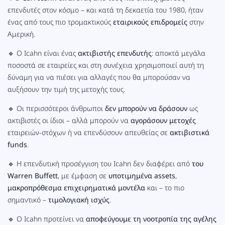
επενδυτές στον κόσμο – και κατά τη δεκαετία του 1980, ήταν
ένας από τους πιο τρομακτικούς
εταιρικούς επιδρομείς
στην
Αμερική.
🔹 Ο Icahn είναι ένας
ακτιβιστής επενδυτής
: αποκτά μεγάλα
ποσοστά σε εταιρείες και στη συνέχεια χρησιμοποιεί αυτή τη
δύναμη για να πιέσει για αλλαγές που θα μπορούσαν να
αυξήσουν την τιμή της μετοχής τους.
🔹 Οι περισσότεροι άνθρωποι
δεν μπορούν να δράσουν
ως
ακτιβιστές οι ίδιοι – αλλά μπορούν να
αγοράσουν μετοχές
εταιρειών-στόχων ή να επενδύσουν απευθείας σε
ακτιβιστικά
funds
.
🔹 Η επενδυτική προσέγγιση του Icahn δεν διαφέρει από
του
Warren Buffett
, με έμφαση σε
υποτιμημένα assets
,
μακροπρόθεσμα επιχειρηματικά μοντέλα
και – το πιο
σημαντικό –
τιμολογιακή ισχύς
.
🔹 Ο Icahn προτείνει να
αποφεύγουμε τη νοοτροπία της αγέλης