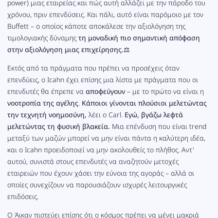
power) μιας εταιρείας και πώς αυτή αλλάζει με την πάροδο του
χρόνου, πριν επενδύσεις. Και πάλι, αυτό είναι παρόμοιο με τον
Buffett – ο οποίος κάποτε αποκάλεσε την αξιολόγηση της
τιμολογιακής δύναμης
τη μοναδική πιο σημαντική απόφαση
στην αξιολόγηση μιας επιχείρησης.
⚖️
Εκτός από τα πράγματα που πρέπει να προσέχεις όταν
επενδύεις, ο Icahn έχει επίσης μια λίστα με πράγματα που οι
επενδυτές θα έπρεπε να
αποφεύγουν
– με το πρώτο να είναι η
νοοτροπία της αγέλης
.
Κάποιοι γίνονται πλούσιοι μελετώντας
την τεχνητή νοημοσύνη,
λέει ο Carl.
Εγώ, βγάζω λεφτά
μελετώντας τη φυσική βλακεία.
Μια επένδυση που είναι trend
μεταξύ των μαζών μπορεί να μην είναι πάντα η καλύτερη ιδέα,
και ο Icahn προειδοποιεί να μην ακολουθείς το πλήθος. Αντ'
αυτού, συνιστά στους επενδυτές να αναζητούν μετοχές
εταιρειών που έχουν χάσει την εύνοια της αγοράς – αλλά οι
οποίες συνεχίζουν να παρουσιάζουν ισχυρές λειτουργικές
επιδόσεις.
Ο Άικαν πιστεύει επίσης ότι ο κόσμος πρέπει να μένει μακριά