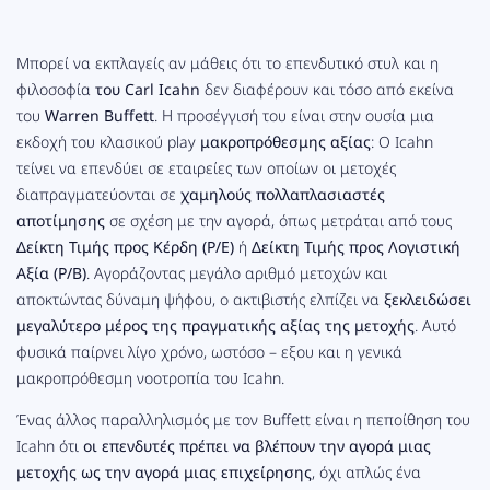
Μπορεί να εκπλαγείς αν μάθεις ότι το επενδυτικό στυλ
και η
φιλοσοφία
του Carl Icahn
δεν διαφέρουν και τόσο από εκείνα
του
Warren Buffett
. Η προσέγγισή του είναι στην ουσία μια
εκδοχή του κλασικού play
μακροπρόθεσμης αξίας
: Ο Icahn
τείνει να επενδύει σε εταιρείες των οποίων οι μετοχές
διαπραγματεύονται σε
χαμηλούς πολλαπλασιαστές
αποτίμησης
σε σχέση με την αγορά, όπως μετράται από τους
Δείκτη Τιμής προς Κέρδη (P/E)
ή
Δείκτη Τιμής προς Λογιστική
Αξία (P/B)
. Αγοράζοντας μεγάλο αριθμό μετοχών και
αποκτώντας δύναμη ψήφου, ο ακτιβιστής ελπίζει να
ξεκλειδώσει
μεγαλύτερο μέρος της πραγματικής αξίας της μετοχής
. Αυτό
φυσικά παίρνει λίγο χρόνο, ωστόσο – εξου και η γενικά
μακροπρόθεσμη νοοτροπία του Icahn.
Ένας άλλος παραλληλισμός με τον Buffett είναι η πεποίθηση του
Icahn ότι
οι επενδυτές πρέπει να βλέπουν την αγορά μιας
μετοχής ως την αγορά μιας επιχείρησης
, όχι απλώς ένα