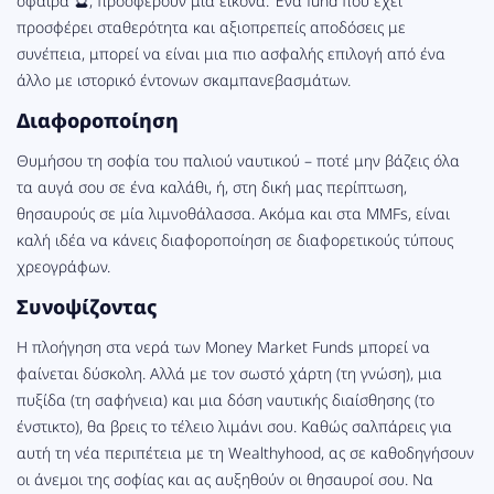
σφαίρα 🔮, προσφέρουν μια εικόνα. Ένα fund που έχει
προσφέρει σταθερότητα και αξιοπρεπείς αποδόσεις με
συνέπεια, μπορεί να είναι μια πιο ασφαλής επιλογή από ένα
άλλο με ιστορικό έντονων σκαμπανεβασμάτων.
Διαφοροποίηση
Θυμήσου τη σοφία του παλιού ναυτικού – ποτέ μην βάζεις όλα
τα αυγά σου σε ένα καλάθι, ή, στη δική μας περίπτωση,
θησαυρούς σε μία λιμνοθάλασσα. Ακόμα και στα MMFs, είναι
καλή ιδέα να κάνεις διαφοροποίηση σε διαφορετικούς τύπους
χρεογράφων.
Συνοψίζοντας
Η πλοήγηση στα νερά των Money Market Funds μπορεί να
φαίνεται δύσκολη. Αλλά με τον σωστό χάρτη (τη γνώση), μια
πυξίδα (τη σαφήνεια) και μια δόση ναυτικής διαίσθησης (το
ένστικτο), θα βρεις το τέλειο λιμάνι σου. Καθώς σαλπάρεις για
αυτή τη νέα περιπέτεια με τη Wealthyhood, ας σε καθοδηγήσουν
οι άνεμοι της σοφίας και ας αυξηθούν οι θησαυροί σου. Να