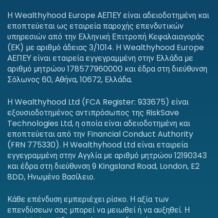
Η Wealthyhood Europe ΑΕΠΕΥ είναι αδειοδοτημένη και
εποπτεύεται ως εταιρεία παροχής επενδυτικών
υπηρεσιών από την Ελληνική Επιτροπή Κεφαλαιαγοράς
(ΕΚ) με αριθμό άδειας 3/1014. Η Wealthyhood Europe
ΑΕΠΕΥ είναι εταιρεία εγγεγραμμένη στην Ελλάδα με
αριθμό μητρώου 178577960000 και έδρα στη διεύθυνση
Σόλωνος 60, Αθήνα, 10672, Ελλάδα.
Η Wealthyhood Ltd (FCA Register: 933675) είναι
εξουσιοδοτημένος αντιπρόσωπος της RiskSave
Technologies Ltd, η οποία είναι αδειοδοτημένη και
εποπτεύεται από την Financial Conduct Authority
(FRN 775330). Η Wealthyhood Ltd είναι εταιρεία
εγγεγραμμένη στην Αγγλία με αριθμό μητρώου 12190343
και έδρα στη διεύθυνση 9 Kingsland Road, London, E2
8DD, Ηνωμένο Βασίλειο.
Κάθε επένδυση εμπεριέχει ρίσκο. Η αξία των
επενδύσεων σας μπορεί να μειωθεί ή να αυξηθεί. Η