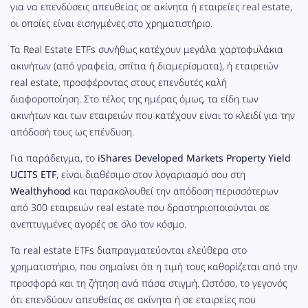
για να επενδύσεις απευθείας σε ακίνητα ή εταιρείες real estate,
οι οποίες είναι εισηγμένες στο χρηματιστήριο.
Τα Real Estate ETFs συνήθως κατέχουν μεγάλα χαρτοφυλάκια
ακινήτων (από γραφεία, σπίτια ή διαμερίσματα), ή εταιρειών
real estate, προσφέροντας στους επενδυτές καλή
διαφοροποίηση. Στο τέλος της ημέρας όμως, τα είδη των
ακινήτων και των εταιρειών που κατέχουν είναι το κλειδί για την
απόδοσή τους ως επένδυση.
Για παράδειγμα, το
iShares Developed Markets Property Yield
UCITS ETF
, είναι διαθέσιμο στον λογαριασμό σου στη
Wealthyhood
και παρακολουθεί την απόδοση περισσότερων
από 300 εταιρειών real estate που δραστηριοποιούνται σε
ανεπτυγμένες αγορές σε όλο τον κόσμο.
Τα real estate ETFs διαπραγματεύονται ελεύθερα στο
χρηματιστήριο, που σημαίνει ότι η τιμή τους καθορίζεται από την
προσφορά και τη ζήτηση ανά πάσα στιγμή. Ωστόσο, το γεγονός
ότι επενδύουν απευθείας σε ακίνητα ή σε εταιρείες που