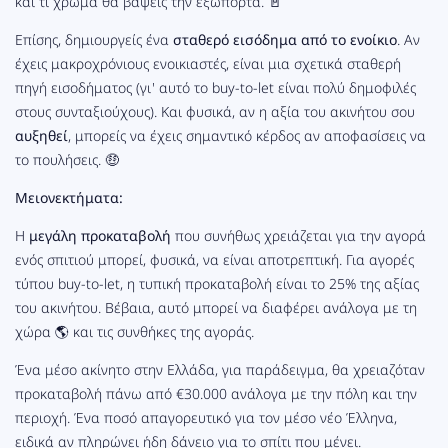
και τι χρώμα θα βάψεις την εξώπορτα. 🚪
Επίσης, δημιουργείς ένα
σταθερό εισόδημα από το ενοίκιο
. Αν
έχεις μακροχρόνιους ενοικιαστές, είναι μια σχετικά σταθερή
πηγή εισοδήματος (γι' αυτό το buy-to-let είναι πολύ δημοφιλές
στους συνταξιούχους). Και φυσικά, αν η αξία του ακινήτου σου
αυξηθεί
, μπορείς να έχεις σημαντικό κέρδος αν αποφασίσεις να
το πουλήσεις. 🤑
Μειονεκτήματα:
Η
μεγάλη προκαταβολή
που συνήθως χρειάζεται για την αγορά
ενός σπιτιού μπορεί, φυσικά, να είναι αποτρεπτική. Για αγορές
τύπου buy-to-let, η τυπική προκαταβολή είναι το 25% της αξίας
του ακινήτου. Βέβαια, αυτό μπορεί να διαφέρει ανάλογα με τη
χώρα 🌎 και τις συνθήκες της αγοράς.
Ένα μέσο ακίνητο στην Ελλάδα, για παράδειγμα, θα χρειαζόταν
προκαταβολή πάνω από €30.000 ανάλογα με την πόλη και την
περιοχή. Ένα ποσό απαγορευτικό για τον μέσο νέο Έλληνα,
ειδικά αν πληρώνει ήδη δάνειο για το σπίτι που μένει.