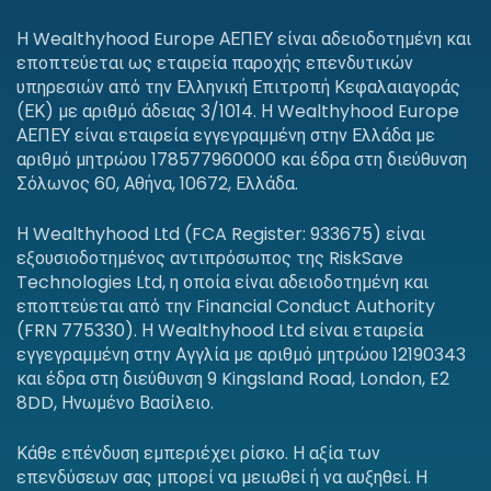
Η Wealthyhood Europe ΑΕΠΕΥ είναι αδειοδοτημένη και
εποπτεύεται ως εταιρεία παροχής επενδυτικών
υπηρεσιών από την Ελληνική Επιτροπή Κεφαλαιαγοράς
(ΕΚ) με αριθμό άδειας 3/1014. Η Wealthyhood Europe
ΑΕΠΕΥ είναι εταιρεία εγγεγραμμένη στην Ελλάδα με
αριθμό μητρώου 178577960000 και έδρα στη διεύθυνση
Σόλωνος 60, Αθήνα, 10672, Ελλάδα.
Η Wealthyhood Ltd (FCA Register: 933675) είναι
εξουσιοδοτημένος αντιπρόσωπος της RiskSave
Technologies Ltd, η οποία είναι αδειοδοτημένη και
εποπτεύεται από την Financial Conduct Authority
(FRN 775330). Η Wealthyhood Ltd είναι εταιρεία
εγγεγραμμένη στην Αγγλία με αριθμό μητρώου 12190343
και έδρα στη διεύθυνση 9 Kingsland Road, London, E2
8DD, Ηνωμένο Βασίλειο.
Κάθε επένδυση εμπεριέχει ρίσκο. Η αξία των
επενδύσεων σας μπορεί να μειωθεί ή να αυξηθεί. Η