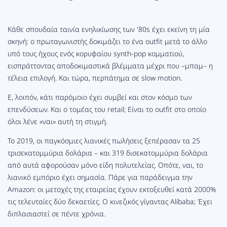
Κάθε σπουδαία ταινία ενηλικίωσης των '80s έχει εκείνη τη μία
σκηνή: ο πρωταγωνιστής δοκιμάζει το ένα outfit μετά το άλλο
υπό τους ήχους ενός κορυφαίου synth-pop κομματιού,
εισπράττοντας αποδοκιμαστικά βλέμματα μέχρι που –
μπαμ
– η
τέλεια επιλογή. Και τώρα, περπάτημα σε slow motion.
Ε, λοιπόν, κάτι παρόμοιο έχει συμβεί και στον κόσμο των
επενδύσεων. Και ο τομέας του retail; Είναι το outfit στο οποίο
όλοι λένε «ναι» αυτή τη στιγμή.
Το 2019, οι παγκόσμιες λιανικές πωλήσεις ξεπέρασαν τα 25
τρισεκατομμύρια δολάρια – και 319 δισεκατομμύρια δολάρια
από αυτά αφορούσαν μόνο είδη πολυτελείας. Οπότε, ναι, το
λιανικό εμπόριο έχει σημασία. Πάρε για παράδειγμα την
Amazon: οι μετοχές της εταιρείας έχουν εκτοξευθεί κατά 2000%
τις τελευταίες δύο δεκαετίες. Ο κινεζικός γίγαντας Alibaba; Έχει
διπλασιαστεί σε πέντε χρόνια.