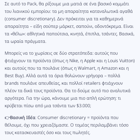
Σε αυτό το Pack, θα ρίξουμε μια ματιά σε ένα βασικό κομμάτι
του λιανικού εμπορίου: τα μη απαραίτητα καταναλωτικά αγαθά
(consumer discretionary). Δεν πρόκειται για τα καθημερινά
απαραίτητα – είδη σούπερ μάρκετ, σαπούνι, οδοντόκρεμα. Είναι
τα «θέλω»: αθλητικά παπούτσια, κινητά, έπιπλα, τσάντες. Βασικά,
τα ωραία πράγματα.
Μπορείς να το χωρίσεις σε δύο στρατόπεδα: αυτούς που
φτιάχνουν τα προϊόντα (όπως η Nike, η Apple και η Louis Vuitton)
και αυτούς που τα πουλάνε (όπως η Walmart, η Amazon και η
Best Buy). Αλλά αυτά τα όρια θολώνουν γρήγορα – πολλά
brands πουλάνε απευθείας, και πολλοί retailers φτιάχνουν
πλέον τα δικά τους προϊόντα. Θα το δούμε αυτό πιο αναλυτικά
αργότερα. Για την ώρα, κάνουμε μια πιο απλή ερώτηση: τι
κρύβεται πίσω από μια τσάντα των $3.000;
👉
Βασική Ιδέα
: Consumer discretionary = προϊόντα που
θέλουμε, όχι που χρειαζόμαστε. Ο τομέας περιλαμβάνει τόσο
τους κατασκευαστές όσο και τους πωλητές.