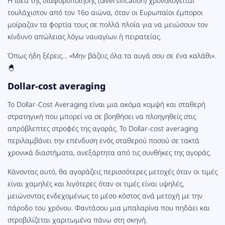
Η ιδέα της διαφοροποίησης (diversification) χρονολογείται
τουλάχιστον από τον 16ο αιώνα, όταν οι Ευρωπαίοι έμποροι
μοίραζαν τα φορτία τους σε πολλά πλοία για να μειώσουν τον
κίνδυνο απώλειας λόγω ναυαγίων ή πειρατείας.
Όπως ήδη ξέρεις… «Μην βάζεις όλα τα αυγά σου σε ένα καλάθι».
🐣
Dollar-cost averaging
Το Dollar-Cost Averaging είναι μια ακόμα κομψή και σταθερή
στρατηγική που μπορεί να σε βοηθήσει να πλοηγηθείς στις
απρόβλεπτες στροφές της αγοράς. Το Dollar-cost averaging
περιλαμβάνει την επένδυση ενός σταθερού ποσού σε τακτά
χρονικά διαστήματα, ανεξάρτητα από τις συνθήκες της αγοράς.
Κάνοντας αυτό, θα αγοράζεις περισσότερες μετοχές όταν οι τιμές
είναι χαμηλές και λιγότερες όταν οι τιμές είναι υψηλές,
μειώνοντας ενδεχομένως το μέσο κόστος ανά μετοχή με την
πάροδο του χρόνου. Φαντάσου μια μπαλαρίνα που πηδάει και
στροβιλίζεται χαριτωμένα πάνω στη σκηνή.