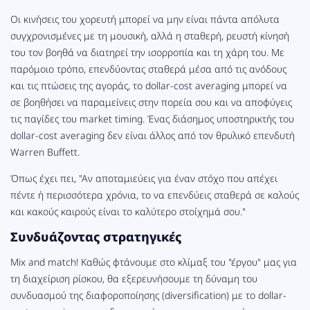
Οι κινήσεις του χορευτή μπορεί να μην είναι πάντα απόλυτα
συγχρονισμένες με τη μουσική, αλλά η σταθερή, ρευστή κίνησή
του τον βοηθά να διατηρεί την ισορροπία και τη χάρη του. Με
παρόμοιο τρόπο, επενδύοντας σταθερά μέσα από τις ανόδους
και τις πτώσεις της αγοράς, το dollar-cost averaging μπορεί να
σε βοηθήσει να παραμείνεις στην πορεία σου και να αποφύγεις
τις παγίδες του market timing. Ένας διάσημος υποστηρικτής του
dollar-cost averaging δεν είναι άλλος από τον θρυλικό επενδυτή
Warren Buffett.
Όπως έχει πει, "Αν αποταμιεύεις για έναν στόχο που απέχει
πέντε ή περισσότερα χρόνια, το να επενδύεις σταθερά σε καλούς
και κακούς καιρούς είναι το καλύτερο στοίχημά σου."
Συνδυάζοντας στρατηγικές
Mix and match! Καθώς φτάνουμε στο κλίμαξ του "έργου" μας για
τη διαχείριση ρίσκου, θα εξερευνήσουμε τη δύναμη του
συνδυασμού της διαφοροποίησης (diversification) με το dollar-