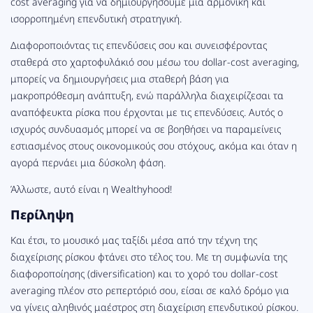
cost averaging για να δημιουργήσουμε μια αρμονική και
ισορροπημένη επενδυτική στρατηγική.
Διαφοροποιόντας τις επενδύσεις σου και συνεισφέροντας
σταθερά στο χαρτοφυλάκιό σου μέσω του dollar-cost averaging,
μπορείς να δημιουργήσεις μια σταθερή βάση για
μακροπρόθεσμη ανάπτυξη, ενώ παράλληλα διαχειρίζεσαι τα
αναπόφευκτα ρίσκα που έρχονται με τις επενδύσεις. Αυτός ο
ισχυρός συνδυασμός μπορεί να σε βοηθήσει να παραμείνεις
εστιασμένος στους οικονομικούς σου στόχους, ακόμα και όταν η
αγορά περνάει μια δύσκολη φάση.
Άλλωστε, αυτό είναι η Wealthyhood!
Περίληψη
Και έτσι, το μουσικό μας ταξίδι μέσα από την τέχνη της
διαχείρισης ρίσκου φτάνει στο τέλος του. Με τη συμφωνία της
διαφοροποίησης (diversification) και το χορό του dollar-cost
averaging πλέον στο ρεπερτόριό σου, είσαι σε καλό δρόμο για
να γίνεις αληθινός μαέστρος στη διαχείριση επενδυτικού ρίσκου.