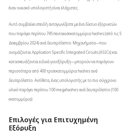
έναν οικιακό υπολογιστή είναι ελάχιστες.
Αυτό συμβαίνει επειδή ανταγωνίζεστε με ένα δίκτυο εξορυκτών
που παράγει περίπου 745 πεντακισεκατομμύρια hashes (από τις 5
Δεκεμβρίου 2024) ανά δευτερόλεπτο. Μηχανήματα—που
ονομάζονται Application Specific Integrated Circuits (ASICs) και
κατασκευάζονται ειδικά για εξόρυξη—μπορούν να παράγουν
περισσότερα από 400 τρισεκατομμύρια hashes ανά
δευτερόλεπτο. Αντίθετα, ένας υπολογιστής με το πιο σύγχρονο
υλικό παράγει περίπου 100 megahashes ανά δευτερόλεπτο (100
εκατομμύρια).
Επιλογές για Επιτυχημένη
Εξόρυξη