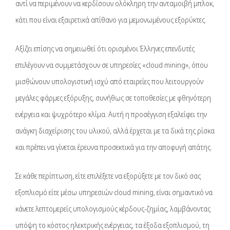
αντί να περιμένουν να κερδίσουν ολόκληρη την ανταμοιβή μπλοκ,
κάτι που είναι εξαιρετικά απίθανο για μεμονωμένους εξορύκτες.
Αξίζει επίσης να σημειωθεί ότι ορισμένοι Έλληνες επενδυτές
επιλέγουν να συμμετάσχουν σε υπηρεσίες «cloud mining», όπου
μισθώνουν υπολογιστική ισχύ από εταιρείες που λειτουργούν
μεγάλες φάρμες εξόρυξης, συνήθως σε τοποθεσίες με φθηνότερη
ενέργεια και ψυχρότερο κλίμα. Αυτή η προσέγγιση εξαλείφει την
ανάγκη διαχείρισης του υλικού, αλλά έρχεται με τα δικά της ρίσκα
και πρέπει να γίνεται έρευνα προσεκτικά για την αποφυγή απάτης.
Σε κάθε περίπτωση, είτε επιλέξετε να εξορύξετε με τον δικό σας
εξοπλισμό είτε μέσω υπηρεσιών cloud mining, είναι σημαντικό να
κάνετε λεπτομερείς υπολογισμούς κέρδους-ζημίας, λαμβάνοντας
υπόψη το κόστος ηλεκτρικής ενέργειας, τα έξοδα εξοπλισμού, τη