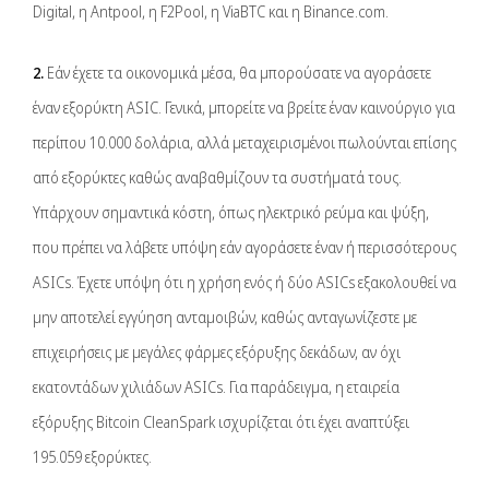
Digital, η Antpool, η F2Pool, η ViaBTC και η Binance.com.
2.
Εάν έχετε τα οικονομικά μέσα, θα μπορούσατε να αγοράσετε
έναν εξορύκτη ASIC. Γενικά, μπορείτε να βρείτε έναν καινούργιο για
περίπου 10.000 δολάρια, αλλά μεταχειρισμένοι πωλούνται επίσης
από εξορύκτες καθώς αναβαθμίζουν τα συστήματά τους.
Υπάρχουν σημαντικά κόστη, όπως ηλεκτρικό ρεύμα και ψύξη,
που πρέπει να λάβετε υπόψη εάν αγοράσετε έναν ή περισσότερους
ASICs. Έχετε υπόψη ότι η χρήση ενός ή δύο ASICs εξακολουθεί να
μην αποτελεί εγγύηση ανταμοιβών, καθώς ανταγωνίζεστε με
επιχειρήσεις με μεγάλες φάρμες εξόρυξης δεκάδων, αν όχι
εκατοντάδων χιλιάδων ASICs. Για παράδειγμα, η εταιρεία
εξόρυξης Bitcoin CleanSpark ισχυρίζεται ότι έχει αναπτύξει
195.059 εξορύκτες.