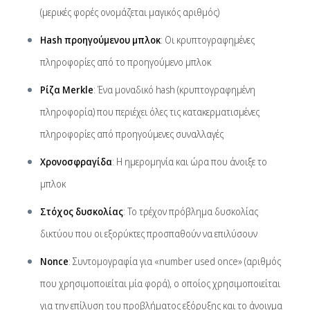
(μερικές φορές ονομάζεται μαγικός αριθμός)
Hash προηγούμενου μπλοκ
: Οι κρυπτογραφημένες
πληροφορίες από το προηγούμενο μπλοκ
Ρίζα Merkle
: Ένα μοναδικό hash (κρυπτογραφημένη
πληροφορία) που περιέχει όλες τις κατακερματισμένες
πληροφορίες από προηγούμενες συναλλαγές
Χρονοσφραγίδα
: Η ημερομηνία και ώρα που άνοιξε το
μπλοκ
Στόχος δυσκολίας
: Το τρέχον πρόβλημα δυσκολίας
δικτύου που οι εξορύκτες προσπαθούν να επιλύσουν
Nonce
: Συντομογραφία για «number used once» (αριθμός
που χρησιμοποιείται μία φορά), ο οποίος χρησιμοποιείται
για την επίλυση του προβλήματος εξόρυξης και το άνοιγμα