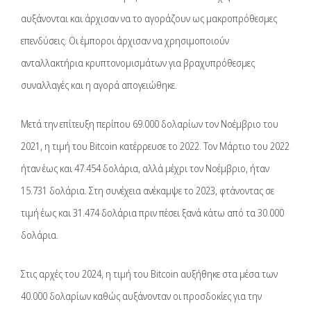
αυξάνονται και άρχισαν να το αγοράζουν ως μακροπρόθεσμες
επενδύσεις. Οι έμποροι άρχισαν να χρησιμοποιούν
ανταλλακτήρια κρυπτονομισμάτων για βραχυπρόθεσμες
συναλλαγές και η αγορά απογειώθηκε.
Μετά την επίτευξη περίπου 69.000 δολαρίων τον Νοέμβριο του
2021, η τιμή του Bitcoin κατέρρευσε το 2022. Τον Μάρτιο του 2022
ήταν έως και 47.454 δολάρια, αλλά μέχρι τον Νοέμβριο, ήταν
15.731 δολάρια. Στη συνέχεια ανέκαμψε το 2023, φτάνοντας σε
τιμή έως και 31.474 δολάρια πριν πέσει ξανά κάτω από τα 30.000
δολάρια.
Στις αρχές του 2024, η τιμή του Bitcoin αυξήθηκε στα μέσα των
40.000 δολαρίων καθώς αυξάνονταν οι προσδοκίες για την