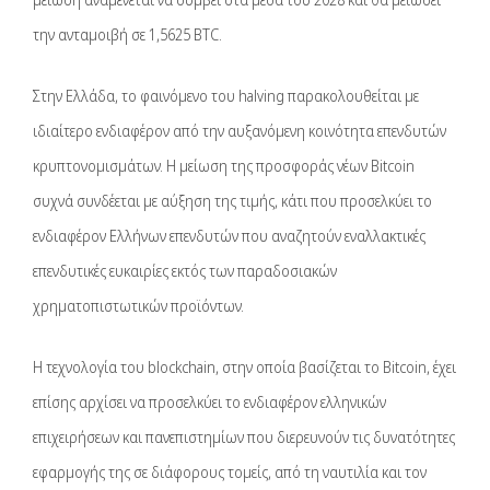
την ανταμοιβή σε 1,5625 BTC.
Στην Ελλάδα, το φαινόμενο του halving παρακολουθείται με
ιδιαίτερο ενδιαφέρον από την αυξανόμενη κοινότητα επενδυτών
κρυπτονομισμάτων. Η μείωση της προσφοράς νέων Bitcoin
συχνά συνδέεται με αύξηση της τιμής, κάτι που προσελκύει το
ενδιαφέρον Ελλήνων επενδυτών που αναζητούν εναλλακτικές
επενδυτικές ευκαιρίες εκτός των παραδοσιακών
χρηματοπιστωτικών προϊόντων.
Η τεχνολογία του blockchain, στην οποία βασίζεται το Bitcoin, έχει
επίσης αρχίσει να προσελκύει το ενδιαφέρον ελληνικών
επιχειρήσεων και πανεπιστημίων που διερευνούν τις δυνατότητες
εφαρμογής της σε διάφορους τομείς, από τη ναυτιλία και τον