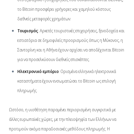
το Bitcoin προσφέρει γρήγορες και χαμηλού κόστους
διεθνείς μεταφορές χρημάτων.
Τουρισμός
: Αρκετές τουριστικές επιχειρήσεις, ξενοδοχεία και
εστιατόρια σε δημοφιλείς προορισμούς όπως η Μύκονος, η
Σαντορίνη και η Αθήνα έχουν αρχίσει να αποδέχονται Bitcoin
για να προσελκύσουν διεθνείς επισκέπτες.
Ηλεκτρονικό εμπόριο
: Ορισμένα ελληνικά ηλεκτρονικά
καταστήματα έχουν ενσωματώσει το Bitcoin ως επιλογή
πληρωμής.
Ωστόσο, η υιοθέτηση παραμένει περιορισμένη συγκριτικά με
άλλες ευρωπαϊκές χώρες, με την πλειοψηφία των Ελλήνων να
προτιμούν ακόμα παραδοσιακές μεθόδους πληρωμής. Η