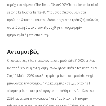
περιέχει το κείμενο: »The Times 03/Jan/2009 Chancellor on brink of
second bailout for banks» (Ο Υπουργός Οικονομικών στα
πρόθυρα δεύτερου πακέτου διάσωσης για τις τράπεζες), πιθανώς
ως απόδειξη ότι το μπλοκ εξορύχθηκε τη συγκεκριμένη
ημερομηνία ή μετά από αυτήν.
Ανταμοιβές
Οι ανταμοιβές Bitcoin μειώνονται στο μισό κάθε 210.000 μπλοκ.
Για παράδειγμα, η ανταμοιβή μπλοκ ήταν 50 νέα bitcoins το 2009.
Στις 11 Μαΐου 2020, συνέβη η τρίτη μείωση στο μισό (halving),
μειώνοντας την ανταμοιβή για κάθε μπλοκ σε 6,25 bitcoins. Η
τέταρτη μείωση στο μισό πραγματοποιήθηκε τον Απρίλιο του
2024 και μείωσε την ανταμοιβή σε 3,125 bitcoins. Η επόμενη
μείωση αναμένεται να συμβεί στα μέσα του 2028 και θα μειώσει