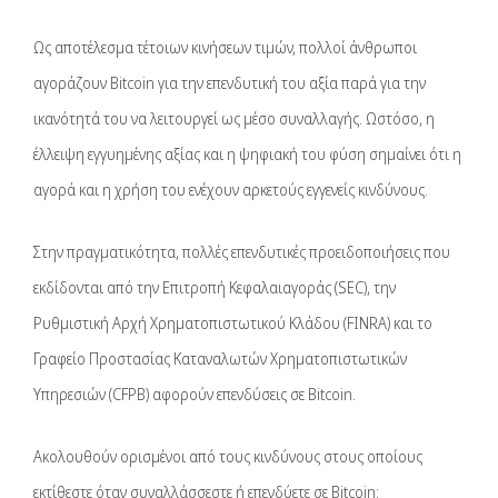
Ως αποτέλεσμα τέτοιων κινήσεων τιμών, πολλοί άνθρωποι
αγοράζουν Bitcoin για την επενδυτική του αξία παρά για την
ικανότητά του να λειτουργεί ως μέσο συναλλαγής. Ωστόσο, η
έλλειψη εγγυημένης αξίας και η ψηφιακή του φύση σημαίνει ότι η
αγορά και η χρήση του ενέχουν αρκετούς εγγενείς κινδύνους.
Στην πραγματικότητα, πολλές επενδυτικές προειδοποιήσεις που
εκδίδονται από την Επιτροπή Κεφαλαιαγοράς (SEC), την
Ρυθμιστική Αρχή Χρηματοπιστωτικού Κλάδου (FINRA) και το
Γραφείο Προστασίας Καταναλωτών Χρηματοπιστωτικών
Υπηρεσιών (CFPB) αφορούν επενδύσεις σε Bitcoin.
Ακολουθούν ορισμένοι από τους κινδύνους στους οποίους
εκτίθεστε όταν συναλλάσσεστε ή επενδύετε σε Bitcoin: