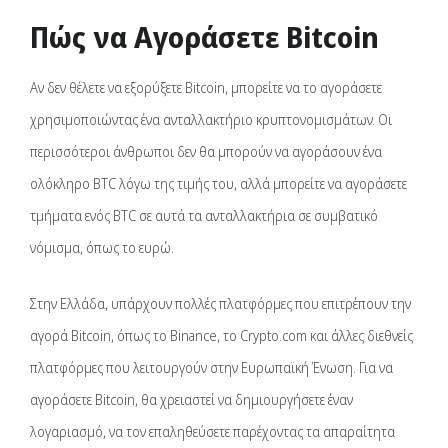
Πώς να Αγοράσετε Bitcoin
Αν δεν θέλετε να εξορύξετε Bitcoin, μπορείτε να το αγοράσετε
χρησιμοποιώντας ένα ανταλλακτήριο κρυπτονομισμάτων. Οι
περισσότεροι άνθρωποι δεν θα μπορούν να αγοράσουν ένα
ολόκληρο BTC λόγω της τιμής του, αλλά μπορείτε να αγοράσετε
τμήματα ενός BTC σε αυτά τα ανταλλακτήρια σε συμβατικό
νόμισμα, όπως το ευρώ.
Στην Ελλάδα, υπάρχουν πολλές πλατφόρμες που επιτρέπουν την
αγορά Bitcoin, όπως το Binance, το Crypto.com και άλλες διεθνείς
πλατφόρμες που λειτουργούν στην Ευρωπαϊκή Ένωση. Για να
αγοράσετε Bitcoin, θα χρειαστεί να δημιουργήσετε έναν
λογαριασμό, να τον επαληθεύσετε παρέχοντας τα απαραίτητα