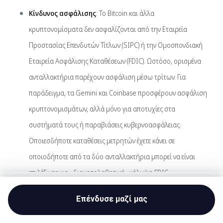
Κίνδυνος ασφάλισης
: Το Bitcoin και άλλα
κρυπτονομίσματα δεν ασφαλίζονται από την Εταιρεία
Προστασίας Επενδυτών Τίτλων (SIPC) ή την Ομοσπονδιακή
Εταιρεία Ασφάλισης Καταθέσεων (FDIC). Ωστόσο, ορισμένα
ανταλλακτήρια παρέχουν ασφάλιση μέσω τρίτων. Για
παράδειγμα, τα Gemini και Coinbase προσφέρουν ασφάλιση
κρυπτονομισμάτων, αλλά μόνο για αποτυχίες στα
συστήματά τους ή παραβιάσεις κυβερνοασφάλειας.
Οποιεσδήποτε καταθέσεις μετρητών έχετε κάνει σε
οποιοδήποτε από τα δύο ανταλλακτήρια μπορεί να είναι
επιλέξιμες για «διαμεσολαβητική» κάλυψη FDIC.
Start investing
Κίνδυνος απάτης
: Ακόμη και με τα μέτρα ασφαλείας που
Επένδυσε μαζί μας
είναι εγγενή σε ένα blockchain, εξακολουθούν να υπάρχουν
Capital at risk.