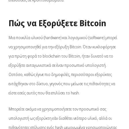
Πώς να Εξορύξετε Bitcoin
Μια ποικιλία υλικού (hardware) και λογισμικού (software) μπορεί
να χρησιμοποιηθεί για την εξόρυξη Bitcoin. Όταν κυκλοφόρησε
για πρώτη φορά το blockchain του Bitcoin, ήταν δυνατό να το
εξορύξετε ανταγωνιστικά σε έναν προσωπικό υπολογιστή.
Ωστόσο, καθώς έγινε πιο δημοφιλές, περισσότεροι εξορύκτες
εντάχθηκαν στο δίκτυο, γεγονός που μείωσε τις πιθανότητες να
είστε εσείς αυτός που θα επιλύσει το hash.
Μπορείτε ακόμα να χρησιμοποιήσετε τον προσωπικό σας
υπολογιστή ως εξορύκτη εάν διαθέτει νεότερο υλικό, αλλά οι
πιθανότητες επίλυσης ενός hash μεμονωμένα χρησιμοποιώντας