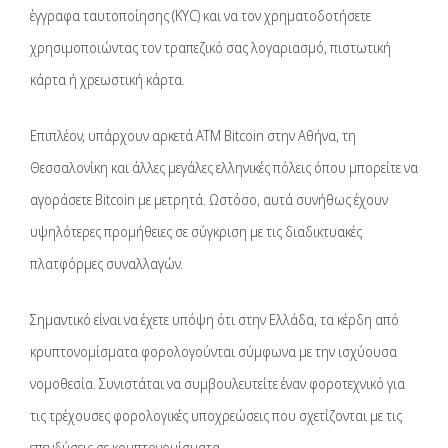
έγγραφα ταυτοποίησης (KYC) και να τον χρηματοδοτήσετε
χρησιμοποιώντας τον τραπεζικό σας λογαριασμό, πιστωτική
κάρτα ή χρεωστική κάρτα.
Επιπλέον, υπάρχουν αρκετά ΑΤΜ Bitcoin στην Αθήνα, τη
Θεσσαλονίκη και άλλες μεγάλες ελληνικές πόλεις όπου μπορείτε να
αγοράσετε Bitcoin με μετρητά. Ωστόσο, αυτά συνήθως έχουν
υψηλότερες προμήθειες σε σύγκριση με τις διαδικτυακές
πλατφόρμες συναλλαγών.
Σημαντικό είναι να έχετε υπόψη ότι στην Ελλάδα, τα κέρδη από
κρυπτονομίσματα φορολογούνται σύμφωνα με την ισχύουσα
νομοθεσία. Συνιστάται να συμβουλευτείτε έναν φοροτεχνικό για
τις τρέχουσες φορολογικές υποχρεώσεις που σχετίζονται με τις
επενδύσεις σε κρυπτονομίσματα.