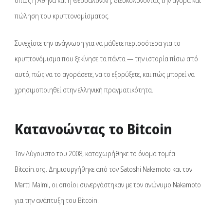
όπως η Αθήνα και η Θεσσαλονίκη, διευκολύνοντας την αγορά και
πώληση του κρυπτονομίσματος.
Συνεχίστε την ανάγνωση για να μάθετε περισσότερα για το
κρυπτονόμισμα που ξεκίνησε τα πάντα — την ιστορία πίσω από
αυτό, πώς να το αγοράσετε, να το εξορύξετε, και πώς μπορεί να
χρησιμοποιηθεί στην ελληνική πραγματικότητα.
Κατανοώντας το Bitcoin
Τον Αύγουστο του 2008, καταχωρήθηκε το όνομα τομέα
Bitcoin.org. Δημιουργήθηκε από τον Satoshi Nakamoto και τον
Martti Malmi, οι οποίοι συνεργάστηκαν με τον ανώνυμο Nakamoto
για την ανάπτυξη του Bitcoin.