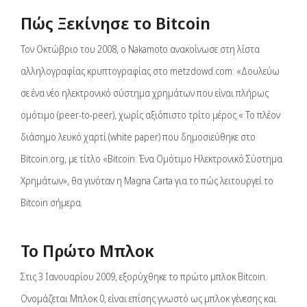
Πώς Ξεκίνησε το Bitcoin
Τον Οκτώβριο του 2008, ο Nakamoto ανακοίνωσε στη λίστα
αλληλογραφίας κρυπτογραφίας στο metzdowd.com: «Δουλεύω
σε ένα νέο ηλεκτρονικό σύστημα χρημάτων που είναι πλήρως
ομότιμο (peer-to-peer), χωρίς αξιόπιστο τρίτο μέρος.« Το πλέον
διάσημο λευκό χαρτί (white paper) που δημοσιεύθηκε στο
Bitcoin.org, με τίτλο «Bitcoin: Ένα Ομότιμο Ηλεκτρονικό Σύστημα
Χρημάτων», θα γινόταν η Magna Carta για το πώς λειτουργεί το
Bitcoin σήμερα.
Το Πρώτο Μπλοκ
Στις 3 Ιανουαρίου 2009, εξορύχθηκε το πρώτο μπλοκ Bitcoin.
Ονομάζεται Μπλοκ 0, είναι επίσης γνωστό ως μπλοκ γένεσης και