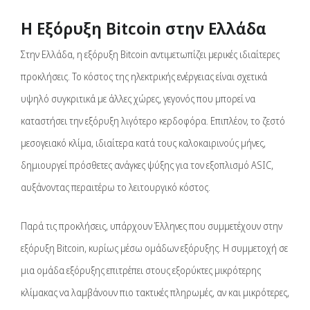
Η Εξόρυξη Bitcoin στην Ελλάδα
Στην Ελλάδα, η εξόρυξη Bitcoin αντιμετωπίζει μερικές ιδιαίτερες
προκλήσεις. Το κόστος της ηλεκτρικής ενέργειας είναι σχετικά
υψηλό συγκριτικά με άλλες χώρες, γεγονός που μπορεί να
καταστήσει την εξόρυξη λιγότερο κερδοφόρα. Επιπλέον, το ζεστό
μεσογειακό κλίμα, ιδιαίτερα κατά τους καλοκαιρινούς μήνες,
δημιουργεί πρόσθετες ανάγκες ψύξης για τον εξοπλισμό ASIC,
αυξάνοντας περαιτέρω το λειτουργικό κόστος.
Παρά τις προκλήσεις, υπάρχουν Έλληνες που συμμετέχουν στην
εξόρυξη Bitcoin, κυρίως μέσω ομάδων εξόρυξης. Η συμμετοχή σε
μια ομάδα εξόρυξης επιτρέπει στους εξορύκτες μικρότερης
κλίμακας να λαμβάνουν πιο τακτικές πληρωμές, αν και μικρότερες,