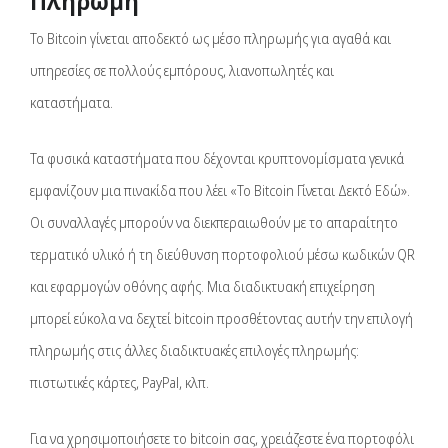
Πληρωμή
Το Bitcoin γίνεται αποδεκτό ως μέσο πληρωμής για αγαθά και
υπηρεσίες σε πολλούς εμπόρους, λιανοπωλητές και
καταστήματα.
Τα φυσικά καταστήματα που δέχονται κρυπτονομίσματα γενικά
εμφανίζουν μια πινακίδα που λέει «Το Bitcoin Γίνεται Δεκτό Εδώ».
Οι συναλλαγές μπορούν να διεκπεραιωθούν με το απαραίτητο
τερματικό υλικό ή τη διεύθυνση πορτοφολιού μέσω κωδικών QR
και εφαρμογών οθόνης αφής. Μια διαδικτυακή επιχείρηση
μπορεί εύκολα να δεχτεί bitcoin προσθέτοντας αυτήν την επιλογή
πληρωμής στις άλλες διαδικτυακές επιλογές πληρωμής:
πιστωτικές κάρτες, PayPal, κλπ.
Για να χρησιμοποιήσετε το bitcoin σας, χρειάζεστε ένα πορτοφόλι