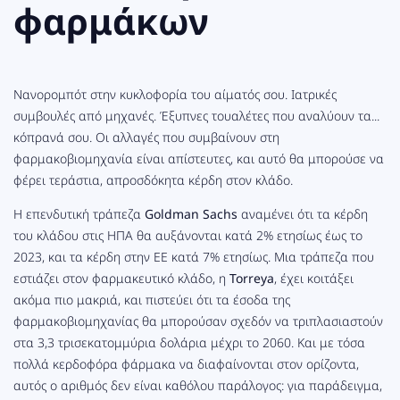
φαρμάκων
Νανορομπότ στην κυκλοφορία του αίματός σου. Ιατρικές
συμβουλές από μηχανές. Έξυπνες τουαλέτες που αναλύουν τα...
κόπρανά σου. Οι αλλαγές που συμβαίνουν στη
φαρμακοβιομηχανία είναι απίστευτες, και αυτό θα μπορούσε να
φέρει τεράστια, απροσδόκητα κέρδη στον κλάδο.
Η επενδυτική τράπεζα
Goldman Sachs
αναμένει ότι τα κέρδη
του κλάδου στις ΗΠΑ θα αυξάνονται κατά 2% ετησίως έως το
2023, και τα κέρδη στην ΕΕ κατά 7% ετησίως. Μια τράπεζα που
εστιάζει στον φαρμακευτικό κλάδο, η
Torreya
,
έχει κοιτάξει
ακόμα πιο μακριά, και πιστεύει ότι τα έσοδα της
φαρμακοβιομηχανίας θα μπορούσαν σχεδόν να τριπλασιαστούν
στα 3,3 τρισεκατομμύρια δολάρια μέχρι το 2060. Και με τόσα
πολλά κερδοφόρα φάρμακα να διαφαίνονται στον ορίζοντα,
αυτός ο αριθμός δεν είναι καθόλου παράλογος: για παράδειγμα,