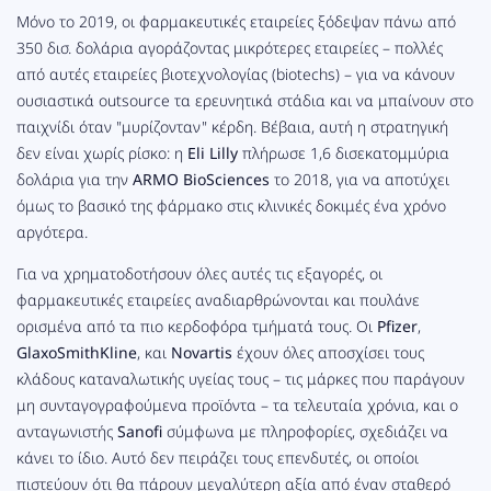
Μόνο το 2019, οι φαρμακευτικές εταιρείες ξόδεψαν πάνω από
350 δισ. δολάρια αγοράζοντας μικρότερες εταιρείες – πολλές
από αυτές εταιρείες βιοτεχνολογίας (biotechs) – για να κάνουν
ουσιαστικά outsource τα ερευνητικά στάδια και να μπαίνουν στο
παιχνίδι όταν "μυρίζονταν" κέρδη. Βέβαια, αυτή η στρατηγική
δεν είναι χωρίς ρίσκο: η
Eli Lilly
πλήρωσε 1,6 δισεκατομμύρια
δολάρια για την
ARMO BioSciences
το 2018, για να αποτύχει
όμως το βασικό της φάρμακο στις κλινικές δοκιμές ένα χρόνο
αργότερα.
Για να χρηματοδοτήσουν όλες αυτές τις εξαγορές, οι
φαρμακευτικές εταιρείες αναδιαρθρώνονται και πουλάνε
ορισμένα από τα πιο κερδοφόρα τμήματά τους. Οι
Pfizer
,
GlaxoSmithKline
, και
Novartis
έχουν όλες αποσχίσει τους
κλάδους καταναλωτικής υγείας τους – τις μάρκες που παράγουν
μη συνταγογραφούμενα προϊόντα – τα τελευταία χρόνια, και ο
ανταγωνιστής
Sanofi
σύμφωνα με πληροφορίες, σχεδιάζει να
κάνει το ίδιο. Αυτό δεν πειράζει τους επενδυτές, οι οποίοι
πιστεύουν ότι θα πάρουν μεγαλύτερη αξία από έναν σταθερό