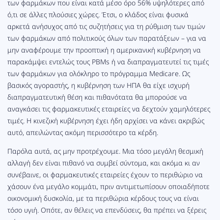
των φαρμάκων που είναι κατά μέσο όρο 56% υψηλότερες από
ό,τι σε άλλες πλούσιες χώρες. Έτσι, ο κλάδος είναι φυσικά
αρκετά ανήσυχος από τις συζητήσεις για τη ρύθμιση των τιμών
των φαρμάκων από πολιτικούς όλων των παρατάξεων – για να
μην αναφέρουμε την προοπτική η αμερικανική κυβέρνηση να
παρακάμψει εντελώς τους PBMs ή να διαπραγματευτεί τις τιμές
των φαρμάκων για ολόκληρο το πρόγραμμα Medicare. Ως
βασικός αγοραστής, η κυβέρνηση των ΗΠΑ θα είχε ισχυρή
διαπραγματευτική θέση και πιθανότατα θα μπορούσε να
αναγκάσει τις φαρμακευτικές εταιρείες να δεχτούν χαμηλότερες
τιμές. Η κινεζική κυβέρνηση έχει ήδη αρχίσει να κάνει ακριβώς
αυτό, απειλώντας ακόμη περισσότερο τα κέρδη.
Παρόλα αυτά, ας μην προτρέχουμε. Μια τόσο μεγάλη θεσμική
αλλαγή δεν είναι πιθανό να συμβεί σύντομα, και ακόμα κι αν
συνέβαινε, οι φαρμακευτικές εταιρείες έχουν το περιθώριο να
χάσουν ένα μεγάλο κομμάτι, πριν αντιμετωπίσουν οποιαδήποτε
οικονομική δυσκολία, με τα περιθώρια κέρδους τους να είναι
τόσο υγιή. Οπότε, αν θέλεις να επενδύσεις, θα πρέπει να ξέρεις