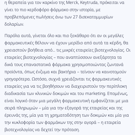
η θεραπεία για τον καρκίνο της Merck, Keytruda, πρόκειται να
γίνει το πιο κερδοφόρο φάρμακο στην ιστορία, με
προβλεπόμενες πωλήσεις άνω των 27 δισεκατομμυρίων
δολαρίων.
Παρόλα αυτά, γίνεται όλο και πιο ξεκάθαρο ότι αν οι μεγάλες
φαρμακευτικές θέλουν να έχουν μερίδιο από αυτά τα κέρδη, θα
χρειαστούν βοήθεια από... τις μικρές εταιρείες βιοτεχνολογίας. Οι
εταιρείες βιοτεχνολογίας – που αναπτύσσουν ανεξάρτητα τα
δικά τους επαναστατικά φάρμακα χρησιμοποιώντας ζωντανά
προϊόντα, όπως ένζυμα και βακτήρια – τείνουν να καινοτομούν
γρηγορότερα. Ωστόσο, συχνά χρειάζονται τις φαρμακευτικές
εταιρείες για να τις βοηθήσουν να διαχειριστούν την περίπλοκη
διαδικασία των κλινικών δοκιμών και του marketing. Επομένως,
είναι λογικό όταν μια μεγάλη φαρμακευτική εμφανίζεται με μια
σειρά πληρωμών – μία για την εξαγορά της εταιρείας και της
έρευνάς της, μία για τη χρηματοδότηση των δοκιμών και μία για
την κυκλοφορία των φαρμάκων της στην αγορά – η εταιρεία
βιοτεχνολογίας να δεχτεί την πρόταση.