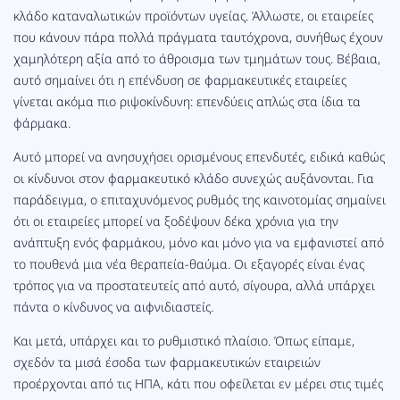
κλάδο καταναλωτικών προϊόντων υγείας. Άλλωστε, οι εταιρείες
που κάνουν πάρα πολλά πράγματα ταυτόχρονα, συνήθως έχουν
χαμηλότερη αξία από το άθροισμα των τμημάτων τους. Βέβαια,
αυτό σημαίνει ότι η επένδυση σε φαρμακευτικές εταιρείες
γίνεται ακόμα πιο ριψοκίνδυνη: επενδύεις απλώς στα ίδια τα
φάρμακα.
Αυτό μπορεί να ανησυχήσει ορισμένους επενδυτές, ειδικά καθώς
οι κίνδυνοι στον φαρμακευτικό κλάδο συνεχώς αυξάνονται. Για
παράδειγμα, ο επιταχυνόμενος ρυθμός της καινοτομίας σημαίνει
ότι οι εταιρείες μπορεί να ξοδέψουν δέκα χρόνια για την
ανάπτυξη ενός φαρμάκου, μόνο και μόνο για να εμφανιστεί από
το πουθενά μια νέα θεραπεία-θαύμα. Οι εξαγορές είναι ένας
τρόπος για να προστατευτείς από αυτό, σίγουρα, αλλά υπάρχει
πάντα ο κίνδυνος να αιφνιδιαστείς.
Και μετά, υπάρχει και το ρυθμιστικό πλαίσιο. Όπως είπαμε,
σχεδόν τα μισά έσοδα των φαρμακευτικών εταιρειών
προέρχονται από τις ΗΠΑ, κάτι που οφείλεται εν μέρει στις τιμές