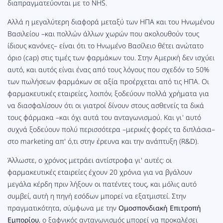
διαπραγματεύονται με το NHS.
Αλλά η μεγαλύτερη διαφορά μεταξύ των ΗΠΑ και του Ηνωμένου
Βασιλείου –και πολλών άλλων χωρών που ακολουθούν τους
ίδιους κανόνες– είναι ότι το Ηνωμένο Βασίλειο θέτει ανώτατο
όριο (cap) στις τιμές των φαρμάκων του. Στην Αμερική δεν ισχύει
αυτό, και αυτός είναι ένας από τους λόγους που σχεδόν το 50%
των πωλήσεων φαρμάκων σε αξία προέρχεται από τις ΗΠΑ. Οι
φαρμακευτικές εταιρείες, λοιπόν, ξοδεύουν πολλά χρήματα για
να διασφαλίσουν ότι οι γιατροί δίνουν στους ασθενείς τα δικά
τους φάρμακα –και όχι αυτά του ανταγωνισμού. Και γι' αυτό
συχνά ξοδεύουν πολύ περισσότερα –μερικές φορές τα διπλάσια–
στο marketing απ' ό,τι στην έρευνα και την ανάπτυξη (R&D).
Άλλωστε, ο χρόνος μετράει αντίστροφα γι' αυτές: οι
φαρμακευτικές εταιρείες έχουν 20 χρόνια για να βγάλουν
μεγάλα κέρδη πριν λήξουν οι πατέντες τους, και μόλις αυτό
συμβεί, αυτή η πηγή εσόδων μπορεί να εξατμιστεί. Στην
πραγματικότητα, σύμφωνα με την
Ομοσπονδιακή Επιτροπή
Εμπορίου
, ο ξαφνικός ανταγωνισμός μπορεί να προκαλέσει