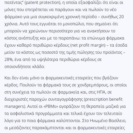
πατέντας" (patent protection), η οποία εξασφαλίζει ότι είναι οι
μόνες που επιτρέπεται να παράγουν και να πωλούν το νέο
φάρμακο για μια συγκεκριμένη χρονική περίοδο – συνήθως 20
χρόνια. Αυτό τους εγγυάται το μονοπώλιο, που σημαίνει ότι
μπορούν να χρεώνουν περισσότερο για να ανακτήσουν το
κόστος ανάπτυξης και με το παραπάνω: τα επώνυμα φάρμακα
έχουν καθαρό περιθώριο κέρδους (net profit margin) – τα έσοδα
μείον το κόστος ως ποσοστό της τιμής πώλησης του προϊόντος –
28%, ένα από τα υψηλότερα περιθώρια κέρδους σε
οποιονδήποτε κλάδο.
Και δεν είναι μόνο οι φαρμακευτικές εταιρείες που βγάζουν
κέρδος. Πουλούν τα φάρμακά τους σε χονδρεμπόρους, οι οποίοι
στη συνέχεια τα πωλούν σε φαρμακεία και, στις ΗΠΑ, σε
διαχειριστές παροχών συνταγογράφησης (prescription benefit
managers). Αυτοί οι «PBMs» αγοράζουν τη θεραπεία μαζικά για
τα ασφαλιστικά προγράμματα και τελικά έχουν τον τελευταίο
λόγο για το ποια φάρμακα καλύπτονται. Στο Ηνωμένο Βασίλειο,
οι μεσάζοντες παρακάμπτονται και οι φαρμακευτικές εταιρείες