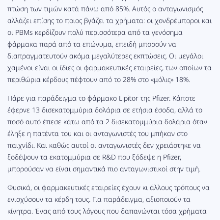
πτώση των τιμών κατά πάνω από 85%. Αυτός ο ανταγωνισμός
αλλάζει επίσης το ποιος βγάζει τα χρήματα: οι χονδρέμποροι και
οι PBMs κερδίζουν πολύ περισσότερα από τα γενόσημα
φάρμακα παρά από τα επώνυμα, επειδή μπορούν να
διαπραγματευτούν ακόμα μεγαλύτερες εκπτώσεις. Οι μεγάλοι
χαμένοι είναι οι ίδιες οι φαρμακευτικές εταιρείες, των οποίων τα
περιθώρια κέρδους πέφτουν από το 28% στο «μόλις» 18%.
Πάρε για παράδειγμα το φάρμακο Lipitor της Pfizer. Κάποτε
έφερνε 13 δισεκατομμύρια δολάρια σε ετήσια έσοδα, αλλά το
ποσό αυτό έπεσε κάτω από τα 2 δισεκατομμύρια δολάρια όταν
έληξε η πατέντα του και οι ανταγωνιστές του μπήκαν στο
παιχνίδι. Και καθώς αυτοί οι ανταγωνιστές δεν χρειάστηκε να
ξοδέψουν τα εκατομμύρια σε R&D που ξόδεψε η Pfizer,
μπορούσαν να είναι σημαντικά πιο ανταγωνιστικοί στην τιμή.
Φυσικά, οι φαρμακευτικές εταιρείες έχουν κι άλλους τρόπους να
ενισχύσουν τα κέρδη τους. Για παράδειγμα, αξιοποιούν τα
κίνητρα. Ένας από τους λόγους που δαπανώνται τόσα χρήματα