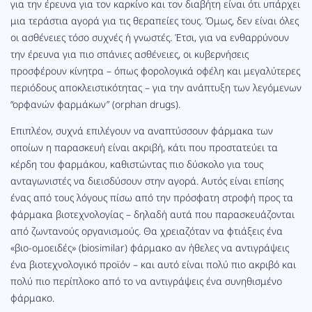
για την έρευνα για τον καρκίνο και τον διαβήτη είναι ότι υπάρχει
μια τεράστια αγορά για τις θεραπείες τους. Όμως, δεν είναι όλες
οι ασθένειες τόσο συχνές ή γνωστές. Έτσι, για να ενθαρρύνουν
την έρευνα για πιο σπάνιες ασθένειες, οι κυβερνήσεις
προσφέρουν κίνητρα – όπως φορολογικά οφέλη και μεγαλύτερες
περιόδους αποκλειστικότητας – για την ανάπτυξη των λεγόμενων
“ορφανών φαρμάκων” (orphan drugs).
Επιπλέον, συχνά επιλέγουν να αναπτύσσουν φάρμακα των
οποίων η παρασκευή είναι ακριβή, κάτι που προστατεύει τα
κέρδη του φαρμάκου, καθιστώντας πιο δύσκολο για τους
ανταγωνιστές να διεισδύσουν στην αγορά. Αυτός είναι επίσης
ένας από τους λόγους πίσω από την πρόσφατη στροφή προς τα
φάρμακα βιοτεχνολογίας – δηλαδή αυτά που παρασκευάζονται
από ζωντανούς οργανισμούς. Θα χρειαζόταν να φτιάξεις ένα
«βιο-ομοειδές» (biosimilar) φάρμακο αν ήθελες να αντιγράψεις
ένα βιοτεχνολογικό προϊόν – και αυτό είναι πολύ πιο ακριβό και
πολύ πιο περίπλοκο από το να αντιγράψεις ένα συνηθισμένο
φάρμακο.