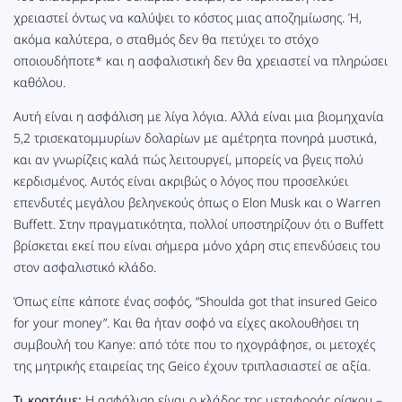
χρειαστεί όντως να καλύψει το κόστος μιας αποζημίωσης. Ή,
ακόμα καλύτερα, ο σταθμός δεν θα πετύχει το στόχο
οποιουδήποτε* και η ασφαλιστική δεν θα χρειαστεί να πληρώσει
καθόλου.
Αυτή είναι η ασφάλιση με λίγα λόγια. Αλλά είναι μια βιομηχανία
5,2 τρισεκατομμυρίων δολαρίων με αμέτρητα πονηρά μυστικά,
και αν γνωρίζεις καλά πώς λειτουργεί, μπορείς να βγεις πολύ
κερδισμένος. Αυτός είναι ακριβώς ο λόγος που προσελκύει
επενδυτές μεγάλου βεληνεκούς όπως ο Elon Musk και ο Warren
Buffett. Στην πραγματικότητα, πολλοί υποστηρίζουν ότι ο Buffett
βρίσκεται εκεί που είναι σήμερα μόνο χάρη στις επενδύσεις του
στον ασφαλιστικό κλάδο.
Όπως είπε κάποτε ένας σοφός, “Shoulda got that insured Geico
for your money”. Και θα ήταν σοφό να είχες ακολουθήσει τη
συμβουλή του Kanye: από τότε που το ηχογράφησε, οι μετοχές
της μητρικής εταιρείας της Geico έχουν
τριπλασιαστεί
σε αξία.
Τι κρατάμε:
Η ασφάλιση είναι ο κλάδος της μεταφοράς ρίσκου –