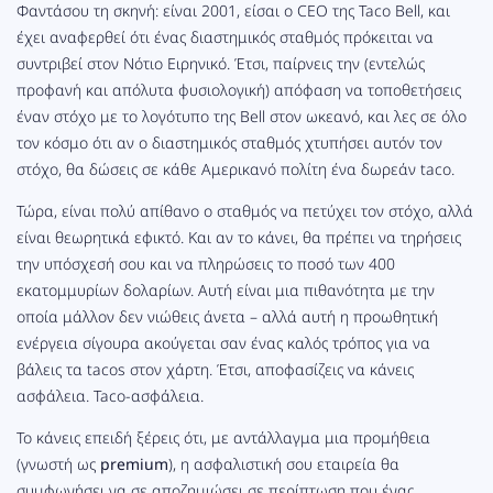
Φαντάσου τη σκηνή: είναι 2001, είσαι ο CEO της Taco Bell, και
έχει αναφερθεί ότι ένας διαστημικός σταθμός πρόκειται να
συντριβεί στον Νότιο Ειρηνικό. Έτσι, παίρνεις την (εντελώς
προφανή και απόλυτα φυσιολογική) απόφαση να τοποθετήσεις
έναν στόχο με το λογότυπο της Bell στον ωκεανό, και λες σε όλο
τον κόσμο ότι αν ο διαστημικός σταθμός χτυπήσει αυτόν τον
στόχο, θα δώσεις σε κάθε Αμερικανό πολίτη ένα δωρεάν taco.
Τώρα, είναι
πολύ
απίθανο ο σταθμός να πετύχει τον στόχο, αλλά
είναι θεωρητικά εφικτό. Και αν το κάνει, θα πρέπει να τηρήσεις
την υπόσχεσή σου και να πληρώσεις το ποσό των 400
εκατομμυρίων δολαρίων. Αυτή είναι μια πιθανότητα με την
οποία μάλλον δεν νιώθεις άνετα – αλλά αυτή η προωθητική
ενέργεια σίγουρα ακούγεται σαν ένας καλός τρόπος για να
βάλεις τα tacos στον χάρτη. Έτσι, αποφασίζεις να κάνεις
ασφάλεια.
Taco
-ασφάλεια.
Το κάνεις επειδή ξέρεις ότι, με αντάλλαγμα μια προμήθεια
(γνωστή ως
premium
), η ασφαλιστική σου εταιρεία θα
συμφωνήσει να σε αποζημιώσει σε περίπτωση που ένας