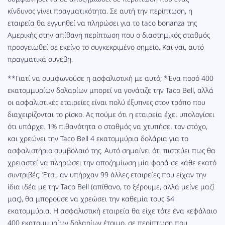
κίνδυνος γίνει πραγματικότητα. Σε αυτή την περίπτωση, η
εταιρεία θα εγγυηθεί να πληρώσει για το taco bonanza της
Αμερικής στην απίθανη περίπτωση που ο διαστημικός σταθμός
προσγειωθεί σε εκείνο το συγκεκριμένο σημείο. Και ναι, αυτό
πραγματικά
συνέβη.
**Γιατί να συμφωνούσε η ασφαλιστική με αυτό; *
Ένα ποσό 400
εκατομμυρίων δολαρίων μπορεί να γονάτιζε την Taco Bell, αλλά
οι ασφαλιστικές εταιρείες είναι πολύ έξυπνες στον τρόπο που
διαχειρίζονται το ρίσκο. Ας πούμε ότι η εταιρεία έχει υπολογίσει
ότι υπάρχει 1% πιθανότητα ο σταθμός να χτυπήσει τον στόχο,
και χρεώνει την Taco Bell 4 εκατομμύρια δολάρια για το
ασφαλιστήριο συμβόλαιό της. Αυτό σημαίνει ότι πιστεύει πως θα
χρειαστεί να πληρώσει την αποζημίωση μία φορά σε κάθε εκατό
συντριβές. Έτσι, αν υπήρχαν 99 άλλες εταιρείες που είχαν την
ίδια ιδέα με την Taco Bell (απίθανο, το ξέρουμε, αλλά μείνε μαζί
μας), θα μπορούσε να χρεώσει την καθεμία
τους
$4
εκατομμύρια. Η ασφαλιστική εταιρεία θα είχε τότε ένα κεφάλαιο
400 εκατομμυρίων δολαρίων έτοιμο, σε περίπτωση που