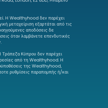
d Road, London, E2 8DD, Ηνωμένο
θεί. Η Wealthyhood δεν παρέχει
γική μεταχείριση εξαρτάται από τις
προηγούμενες αποδόσεις δε
άσεις όταν λαμβάνετε επενδυτικές
.
Η Τράπεζα Κύπρου δεν παρέχει
ηρεσίες από τη Wealthyhood. Η
ροϋποθέσεις της Wealthyhood,
ποτε ρυθμίσεις παραπομπής ή/και