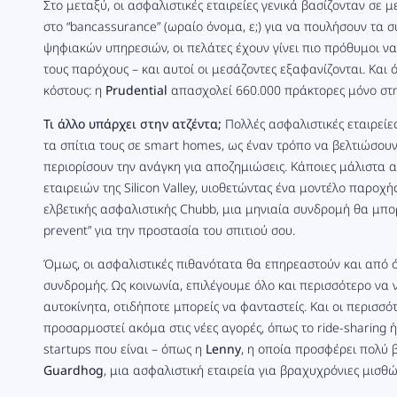
Στο μεταξύ, οι ασφαλιστικές εταιρείες γενικά βασίζονταν σε
στο “bancassurance” (ωραίο όνομα, ε;) για να πουλήσουν τα σ
ψηφιακών υπηρεσιών, οι πελάτες έχουν γίνει πιο πρόθυμοι ν
τους παρόχους – και αυτοί οι μεσάζοντες εξαφανίζονται. Και
ό
κόστους: η
Prudential
απασχολεί 660.000 πράκτορες μόνο στη
Τι άλλο υπάρχει στην ατζέντα;
Πολλές ασφαλιστικές εταιρεί
τα σπίτια τους σε smart homes, ως έναν τρόπο να βελτιώσουν
περιορίσουν την ανάγκη για αποζημιώσεις. Κάποιες μάλιστα
εταιρειών της Silicon Valley, υιοθετώντας ένα μοντέλο παροχ
ελβετικής ασφαλιστικής Chubb, μια μηνιαία συνδρομή θα μπο
prevent” για την προστασία του σπιτιού σου.
Όμως, οι ασφαλιστικές πιθανότατα θα επηρεαστούν και από όλ
συνδρομής. Ως κοινωνία, επιλέγουμε όλο και περισσότερο να ν
αυτοκίνητα, οτιδήποτε μπορείς να φανταστείς. Και οι περισσ
προσαρμοστεί ακόμα στις νέες αγορές, όπως το ride-sharing ή
startups που
είναι
– όπως η
Lenny
, η οποία προσφέρει πολύ
Guardhog
, μια ασφαλιστική εταιρεία για βραχυχρόνιες μισθώ