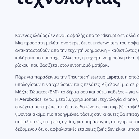
Κανένας κλάδος δεν είναι ασφαλής από το "disruption", αλλά ο
Μια πρόσφατη μελέτη αναφέρει ότι οι underwriters του ασφ
αντικατασταθούν από την τεχνητή νοημοσύνη – καθιστώντας τ
κολάρου» που υπάρχει. Άλλωστε, η τεχνητή νοημοσύνη είναι 
ρίσκου, που βασίζεται στον εντοπισμό μοτίβων.
Πάρε για παράδειγμα την “Insurtech” startup
Lapetus
, η οπο
υπολογίσουν τι να χρεώσουν τους πελάτες. Αξιολογεί μια σειρ
Μάζας Σώματος (BMI), το δέρμα σου και ούτω καθεξής – για να 
Η
Aerobotics
, εν τω μεταξύ, χρησιμοποιεί τεχνολογία drone γ
συνέχεια μετατρέπει αυτά τα δεδομένα σε ένα ακριβές ασφάλ
γίνονται ακόμα πιο προηγμένες, τάσεις σαν κι αυτές θα επιτ
ασφαλιστικές εταιρείες υγείας, για παράδειγμα, απαγορεύετα
δεδομένου ότι οι ασφαλιστικές εταιρείες ζωής
δεν είναι
, μπορ