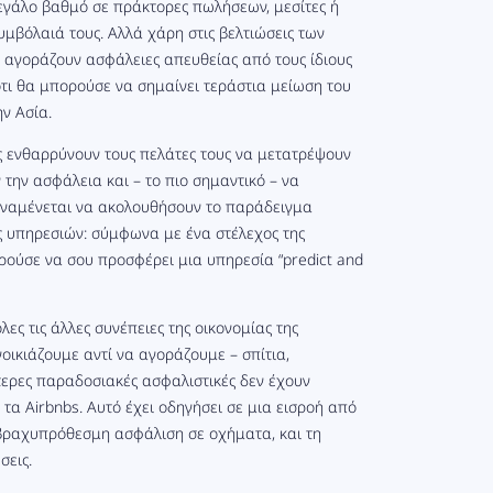
 μεγάλο βαθμό σε πράκτορες πωλήσεων, μεσίτες ή
υμβόλαιά τους. Αλλά χάρη στις βελτιώσεις των
α αγοράζουν ασφάλειες απευθείας από τους ίδιους
τι
θα μπορούσε να σημαίνει τεράστια μείωση του
ν Ασία.
ες ενθαρρύνουν τους πελάτες τους να μετατρέψουν
 την ασφάλεια και – το πιο σημαντικό – να
 αναμένεται να ακολουθήσουν το παράδειγμα
ής υπηρεσιών: σύμφωνα με ένα στέλεχος της
ρούσε να σου προσφέρει μια υπηρεσία “predict and
ες τις άλλες συνέπειες της οικονομίας της
οικιάζουμε αντί να αγοράζουμε – σπίτια,
ότερες παραδοσιακές ασφαλιστικές δεν έχουν
 τα Airbnbs. Αυτό έχει οδηγήσει σε μια εισροή από
 βραχυπρόθεσμη ασφάλιση σε οχήματα, και τη
σεις.