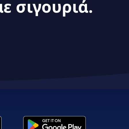
ε σιγουριά.