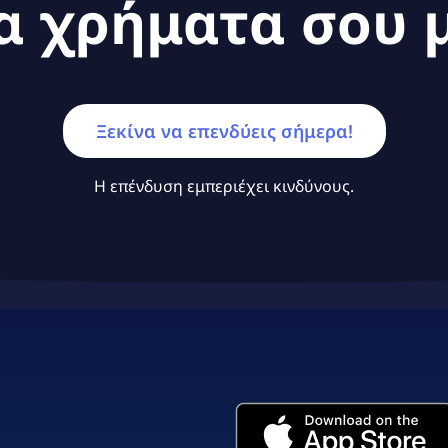
α χρήματα σου μ
Ξεκίνα να επενδύεις σήμερα!
Η επένδυση εμπεριέχει κινδύνους.