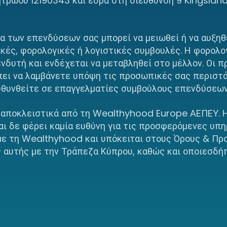
ητρώου 12190343 και έδρα στη διεύθυνση 9 Kingslan
ία των επενδύσεων σας μπορεί να μειωθεί ή να αυξη
ικές, φορολογικές ή λογιστικές συμβουλές. Η φορολο
δυτή και ενδέχεται να μεταβληθεί στο μέλλον. Οι 
έπει να λαμβάνετε υπόψη τις προσωπικές σας περιστ
ευθυνθείτε σε επαγγελματίες συμβούλους επενδύσεων
 αποκλειστικά από τη Wealthyhood Europe ΑΕΠΕΥ. 
αι δε φέρει καμία ευθύνη για τις προσφερόμενες υπ
 με τη Wealthyhood και υπόκειται στους Όρους & Π
 αυτής με την Τράπεζα Κύπρου, καθώς και οποιεσδή