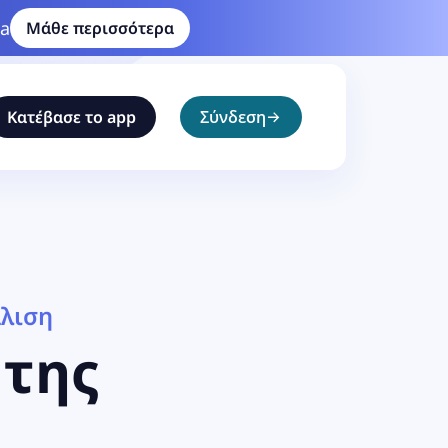
ia
Μάθε περισσότερα
Κατέβασε το app
Σύνδεση
λιση
 της