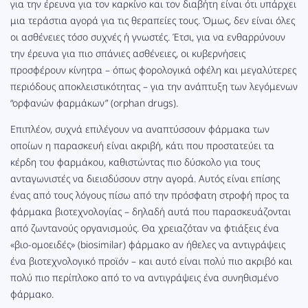
για την έρευνα για τον καρκίνο και τον διαβήτη είναι ότι υπάρχει
μια τεράστια αγορά για τις θεραπείες τους. Όμως, δεν είναι όλες
οι ασθένειες τόσο συχνές ή γνωστές. Έτσι, για να ενθαρρύνουν
την έρευνα για πιο σπάνιες ασθένειες, οι κυβερνήσεις
προσφέρουν κίνητρα – όπως φορολογικά οφέλη και μεγαλύτερες
περιόδους αποκλειστικότητας – για την ανάπτυξη των λεγόμενων
“ορφανών φαρμάκων” (orphan drugs).
Επιπλέον, συχνά επιλέγουν να αναπτύσσουν φάρμακα των
οποίων η παρασκευή είναι ακριβή, κάτι που προστατεύει τα
κέρδη του φαρμάκου, καθιστώντας πιο δύσκολο για τους
ανταγωνιστές να διεισδύσουν στην αγορά. Αυτός είναι επίσης
ένας από τους λόγους πίσω από την πρόσφατη στροφή προς τα
φάρμακα βιοτεχνολογίας – δηλαδή αυτά που παρασκευάζονται
από ζωντανούς οργανισμούς. Θα χρειαζόταν να φτιάξεις ένα
«βιο-ομοειδές» (biosimilar) φάρμακο αν ήθελες να αντιγράψεις
ένα βιοτεχνολογικό προϊόν – και αυτό είναι πολύ πιο ακριβό και
πολύ πιο περίπλοκο από το να αντιγράψεις ένα συνηθισμένο
φάρμακο.