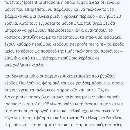
πατέντας" (patent protection), η οποία εξασφαλίζει ότι είναι οι
μόνες που επιτρέπεται να παράγουν και να πωλούν το νέο
φάρμακο για μια συγκεκριμένη χρονική περίοδο – συνήθως 20
χρόνια. Αυτό τους εγγυάται το μονοπώλιο, που σημαίνει ότι
μπορούν να χρεώνουν περισσότερο για να ανακτήσουν το
κόστος ανάπτυξης και με το παραπάνω: τα επώνυμα φάρμακα
έχουν καθαρό περιθώριο κέρδους (net profit margin) – τα έσοδα
μείον το κόστος ως ποσοστό της τιμής πώλησης του προϊόντος –
28%, ένα από τα υψηλότερα περιθώρια κέρδους σε
οποιονδήποτε κλάδο.
Και δεν είναι μόνο οι φαρμακευτικές εταιρείες που βγάζουν
κέρδος. Πουλούν τα φάρμακά τους σε χονδρεμπόρους, οι οποίοι
στη συνέχεια τα πωλούν σε φαρμακεία και, στις ΗΠΑ, σε
διαχειριστές παροχών συνταγογράφησης (prescription benefit
managers). Αυτοί οι «PBMs» αγοράζουν τη θεραπεία μαζικά για
τα ασφαλιστικά προγράμματα και τελικά έχουν τον τελευταίο
λόγο για το ποια φάρμακα καλύπτονται. Στο Ηνωμένο Βασίλειο,
οι μεσάζοντες παρακάμπτονται και οι φαρμακευτικές εταιρείες