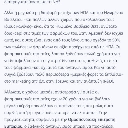
διαπραγματεύονται με το NHS.
Αλλά η μεγαλύτερη διαφορά μεταξύ των ΗΠΑ και του Ηνωμένου
Βασιλείου –και πολλών άλλων χωρών που ακολουθούν τους
ίδιους κανόνες– είναι ότι το Ηνωμένο Βασίλειο θέτει ανώτατο
όριο (cap) στις τιμές των φαρμάκων του. Στην Αμερική δεν ισχύει
αυτό, και αυτός είναι ένας από τους λόγους που σχεδόν το 50%
των πωλήσεων φαρμάκων σε αξία προέρχεται από τις ΗΠΑ. Οι
φαρμακευτικές εταιρείες, λοιπόν, ξοδεύουν πολλά χρήματα για
να διασφαλίσουν ότι οι γιατροί δίνουν στους ασθενείς τα δικά
τους φάρμακα –και όχι αυτά του ανταγωνισμού. Και γι' αυτό
συχνά ξοδεύουν πολύ περισσότερα –μερικές φορές τα διπλάσια–
στο marketing απ' ό,τι στην έρευνα και την ανάπτυξη (R&D).
Άλλωστε, ο χρόνος μετράει αντίστροφα γι' αυτές: οι
φαρμακευτικές εταιρείες έχουν 20 χρόνια για να βγάλουν
μεγάλα κέρδη πριν λήξουν οι πατέντες τους, και μόλις αυτό
συμβεί, αυτή η πηγή εσόδων μπορεί να εξατμιστεί. Στην
πραγματικότητα, σύμφωνα με την
Ομοσπονδιακή Επιτροπή
Εμπορίου
, ο ξαφνικός ανταγωνισμός μπορεί να προκαλέσει