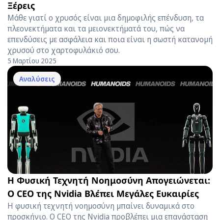
Ξέρεις
Μάθε γιατί ο χρυσός είναι μια δημοφιλής επένδυση, τα
πλεονεκτήματα και τα μειονεκτήματά του, πώς να
επενδύσεις με ασφάλεια και ποια είναι η σωστή κατανομή
χρυσού στο χαρτοφυλάκιό σου.
5 Μαρτίου 2025
Αναλύσεις
Η Φυσική Τεχνητή Νοημοσύνη Απογειώνεται:
O CEO της Nvidia Βλέπει Μεγάλες Ευκαιρίες
Η φυσική τεχνητή νοημοσύνη μπαίνει δυναμικά στο
προσκήνιο. Ο CEO της Nvidia προβλέπει μια επανάσταση