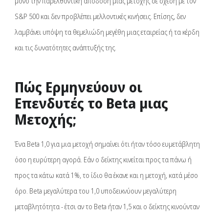
μόνο την παρελθοντική απόδοση μιας μετοχής σε σχέση με τον
S&P 500 και δεν προβλέπει μελλοντικές κινήσεις. Επίσης, δεν
λαμβάνει υπόψη τα θεμελιώδη μεγέθη μιας εταιρείας ή τα κέρδη
και τις δυνατότητες ανάπτυξής της.
Πώς Ερμηνεύουν οι
Επενδυτές το Beta μιας
Μετοχής;
Ένα Beta 1,0 για μια μετοχή σημαίνει ότι ήταν τόσο ευμετάβλητη
όσο η ευρύτερη αγορά. Εάν ο δείκτης κινείται προς τα πάνω ή
προς τα κάτω κατά 1%, το ίδιο θα έκανε και η μετοχή, κατά μέσο
όρο. Beta μεγαλύτερα του 1,0 υποδεικνύουν μεγαλύτερη
μεταβλητότητα - έτσι αν το Beta ήταν 1,5 και ο δείκτης κινούνταν