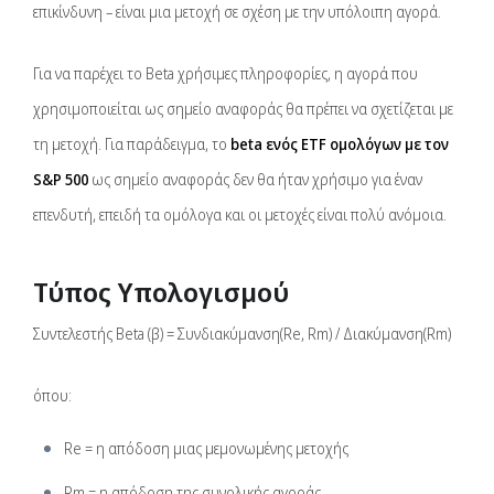
επικίνδυνη – είναι μια μετοχή σε σχέση με την υπόλοιπη αγορά.
Για να παρέχει το Beta χρήσιμες πληροφορίες, η αγορά που
χρησιμοποιείται ως σημείο αναφοράς θα πρέπει να σχετίζεται με
τη μετοχή. Για παράδειγμα, το
beta ενός ETF ομολόγων με τον
S&P 500
ως σημείο αναφοράς δεν θα ήταν χρήσιμο για έναν
επενδυτή, επειδή τα ομόλογα και οι μετοχές είναι πολύ ανόμοια.
Τύπος Υπολογισμού
Συντελεστής Beta (β) = Συνδιακύμανση(Re, Rm) / Διακύμανση(Rm)
όπου:
Re = η απόδοση μιας μεμονωμένης μετοχής
Rm = η απόδοση της συνολικής αγοράς