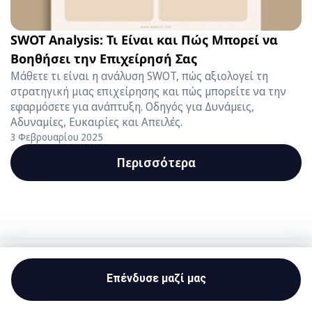
SWOT Analysis: Τι Είναι και Πώς Μπορεί να
Βοηθήσει την Επιχείρησή Σας
Μάθετε τι είναι η ανάλυση SWOT, πώς αξιολογεί τη
στρατηγική μιας επιχείρησης και πώς μπορείτε να την
εφαρμόσετε για ανάπτυξη. Οδηγός για Δυνάμεις,
Αδυναμίες, Ευκαιρίες και Απειλές.
3 Φεβρουαρίου 2025
Περισσότερα
Start investing
Επένδυσε μαζί μας
Invest your money
Capital at risk.