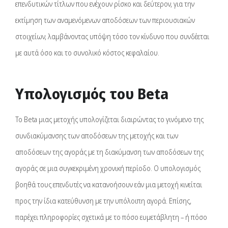
επενδυτικών τίτλων που ενέχουν ρίσκο και δεύτερον, για την
εκτίμηση των αναμενόμενων αποδόσεων των περιουσιακών
στοιχείων, λαμβάνοντας υπόψη τόσο τον κίνδυνο που συνδέεται
με αυτά όσο και το συνολικό κόστος κεφαλαίου.
Υπολογισμός του Beta
Το Beta μιας μετοχής υπολογίζεται διαιρώντας το γινόμενο της
συνδιακύμανσης των αποδόσεων της μετοχής και των
αποδόσεων της αγοράς με τη διακύμανση των αποδόσεων της
αγοράς σε μια συγκεκριμένη χρονική περίοδο. Ο υπολογισμός
βοηθά τους επενδυτές να κατανοήσουν εάν μια μετοχή κινείται
προς την ίδια κατεύθυνση με την υπόλοιπη αγορά. Επίσης,
παρέχει πληροφορίες σχετικά με το πόσο ευμετάβλητη – ή πόσο