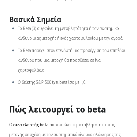
Βασικά Σημεία
Το Beta (β) συγκρίνει τη μεταβλητότητα ή τον συστημικό
κίνδυνο μιας μετοχής ή ενός χαρτοφυλακίου με την αγορά.
Το Beta παρέχει στον επενδυτή μια προσέγγιση του επιπέδου
κινδύνου που μια μετοχή θα προσθέσει σε ένα
χαρτοφυλάκιο.
Ο δείκτης S&P 500 έχει beta ίσο με 1,0.
Πώς λειτουργεί το beta
Ο
συντελεστής beta
αποτυπώνει τη μεταβλητότητα μιας
μετοχής σε σχέση με τον συστηματικό κίνδυνο ολόκληρης της