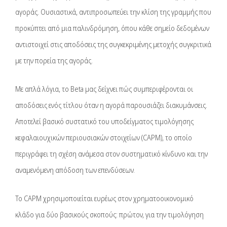
αγοράς. Ουσιαστικά, αντιπροσωπεύει την κλίση της γραμμής που
προκύπτει από μια παλινδρόμηση, όπου κάθε σημείο δεδομένων
αντιστοιχεί στις αποδόσεις της συγκεκριμένης μετοχής συγκριτικά
με την πορεία της αγοράς.
Με απλά λόγια, το Beta μας δείχνει πώς συμπεριφέρονται οι
αποδόσεις ενός τίτλου όταν η αγορά παρουσιάζει διακυμάνσεις.
Αποτελεί βασικό συστατικό του υποδείγματος τιμολόγησης
κεφαλαιουχικών περιουσιακών στοιχείων (CAPM), το οποίο
περιγράφει τη σχέση ανάμεσα στον συστηματικό κίνδυνο και την
αναμενόμενη απόδοση των επενδύσεων.
Το CAPM χρησιμοποιείται ευρέως στον χρηματοοικονομικό
κλάδο για δύο βασικούς σκοπούς: πρώτον, για την τιμολόγηση