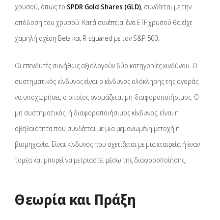
χρυσού, όπως το
SPDR Gold Shares (GLD)
, συνδέεται με την
απόδοση του χρυσού. Κατά συνέπεια, ένα ETF χρυσού θα είχε
χαμηλή σχέση Beta και R-squared με τον S&P 500.
Οι επενδυτές συνήθως αξιολογούν δύο κατηγορίες κινδύνου. Ο
συστηματικός κίνδυνος είναι ο κίνδυνος ολόκληρης της αγοράς
να υποχωρήσει, ο οποίος ονομάζεται μη-διαφοροποιήσιμος. Ο
μη συστηματικός, ή διαφοροποιήσιμος κίνδυνος, είναι η
αβεβαιότητα που συνδέεται με μια μεμονωμένη μετοχή ή
βιομηχανία. Είναι κίνδυνος που σχετίζεται με μια εταιρεία ή έναν
τομέα και μπορεί να μετριαστεί μέσω της διαφοροποίησης.
Θεωρία και Πράξη