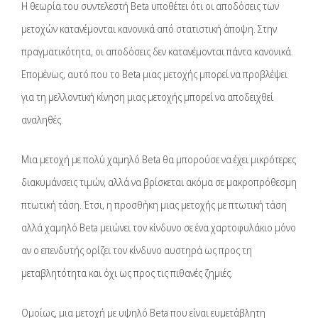
Η θεωρία του συντελεστή Beta υποθέτει ότι οι αποδόσεις των
μετοχών κατανέμονται κανονικά από στατιστική άποψη. Στην
πραγματικότητα, οι αποδόσεις δεν κατανέμονται πάντα κανονικά.
Επομένως, αυτό που το Beta μιας μετοχής μπορεί να προβλέψει
για τη μελλοντική κίνηση μιας μετοχής μπορεί να αποδειχθεί
αναληθές.
Μια μετοχή με πολύ χαμηλό Beta θα μπορούσε να έχει μικρότερες
διακυμάνσεις τιμών, αλλά να βρίσκεται ακόμα σε μακροπρόθεσμη
πτωτική τάση. Έτσι, η προσθήκη μιας μετοχής με πτωτική τάση
αλλά χαμηλό Beta μειώνει τον κίνδυνο σε ένα χαρτοφυλάκιο μόνο
αν ο επενδυτής ορίζει τον κίνδυνο αυστηρά ως προς τη
μεταβλητότητα και όχι ως προς τις πιθανές ζημιές.
Ομοίως, μια μετοχή με υψηλό Beta που είναι ευμετάβλητη