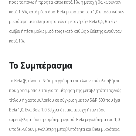
προς τα πάνω ή προς τα κάτω κατά 1%, η μετοχή θα κινούνταν
κατά 1,5%, κατά μέσο όρο. Beta μικρότερα του 1,0 υποδεικνύουν
μικρότερη μεταβλητότητα: εάν η μετοχή είχε Beta 0,5, θα είχε
ανέβει ή πέσει μόλις μισό τοις εκατό καθώς ο δείκτης κινούνταν
κατά 1%.
Το Συμπέρασμα
Το Beta (β) είναι το δεύτερο γράμμα του ελληνικού αλφαβήτου
που χρησιμοποιείται για τη μέτρηση της μεταβλητότητας ενός
τίτλου ή χαρτοφυλακίου σε σύγκριση με τον S&P 500 που έχει
Beta 1,0. Ένα Beta 1,0 δείχνει ότι μια μετοχή ήταν τόσο
ευμετάβλητη όσο η ευρύτερη αγορά. Beta μεγαλύτερα του 1,0
υποδεικνύουν μεγαλύτερη μεταβλητότητα και Beta μικρότερα